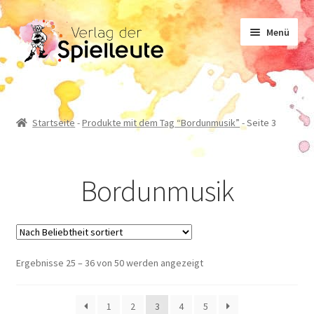
Zur
Zum
Menü
Navigation
Inhalt
springen
springen
Noten
Startseite
-
Produkte mit dem Tag “Bordunmusik”
-
Seite 3
Lehrwerk
Bordunmusik
Sachliteratur
Geschichten
Nach
Ergebnisse 25 – 36 von 50 werden angezeigt
Beliebtheit
sortiert
1
2
3
4
5