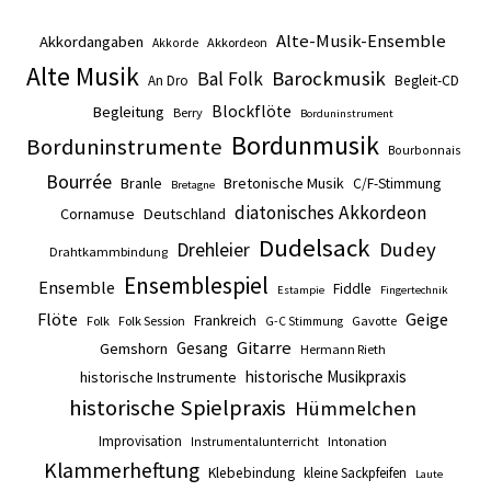
Alte-Musik-Ensemble
Akkordangaben
Akkordeon
Akkorde
Alte Musik
Barockmusik
Bal Folk
An Dro
Begleit-CD
Blockflöte
Begleitung
Berry
Borduninstrument
Bordunmusik
Borduninstrumente
Bourbonnais
Bourrée
Branle
Bretonische Musik
C/F-Stimmung
Bretagne
diatonisches Akkordeon
Cornamuse
Deutschland
Dudelsack
Drehleier
Dudey
Drahtkammbindung
Ensemblespiel
Ensemble
Fiddle
Estampie
Fingertechnik
Flöte
Geige
Frankreich
Folk
Folk Session
Gavotte
G-C Stimmung
Gitarre
Gesang
Gemshorn
Hermann Rieth
historische Musikpraxis
historische Instrumente
historische Spielpraxis
Hümmelchen
Improvisation
Intonation
Instrumentalunterricht
Klammerheftung
Klebebindung
kleine Sackpfeifen
Laute