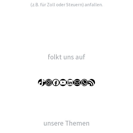
(z.B. für Zoll oder Steuern) anfallen.
folkt uns auf
TikTok
Instagram
Facebook
YouTube
LinkedIn
E-Mail
WhatsApp
RSS-Feed
unsere Themen