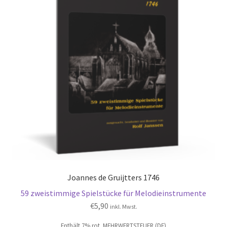
Joannes de Gruijtters 1746
59 zweistimmige Spielstücke für Melodieinstrumente
€
5,90
inkl. Mwst.
Enthält 7% rot. MEHRWERTSTEUER (DE)