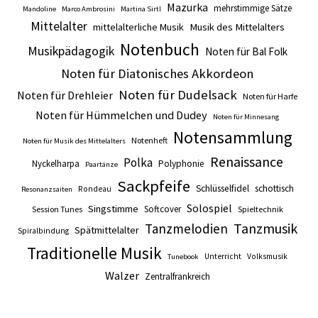
Mazurka
mehrstimmige Sätze
Mandoline
Marco Ambrosini
Martina Sirtl
Mittelalter
mittelalterliche Musik
Musik des Mittelalters
Notenbuch
Musikpädagogik
Noten für Bal Folk
Noten für Diatonisches Akkordeon
Noten für Dudelsack
Noten für Drehleier
Noten für Harfe
Noten für Hümmelchen und Dudey
Noten für Minnesang
Notensammlung
Notenheft
Noten für Musik des Mittelalters
Renaissance
Polka
Nyckelharpa
Polyphonie
Paartänze
Sackpfeife
Schlüsselfidel
schottisch
Rondeau
Resonanzsaiten
Solospiel
Singstimme
Softcover
Session Tunes
Spieltechnik
Tanzmusik
Tanzmelodien
Spätmittelalter
Spiralbindung
Traditionelle Musik
Unterricht
Volksmusik
Tunebook
Walzer
Zentralfrankreich