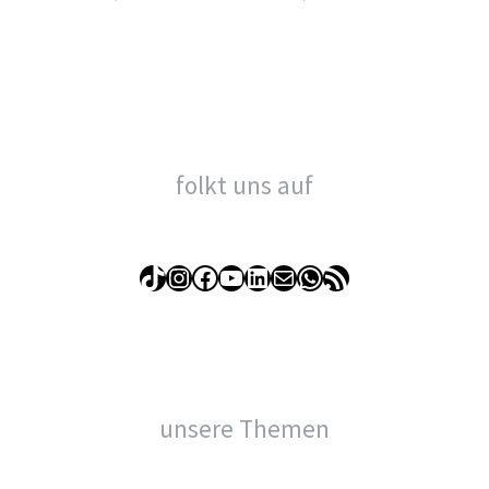
folkt uns auf
TikTok
Instagram
Facebook
YouTube
LinkedIn
E-Mail
WhatsApp
RSS-Feed
unsere Themen