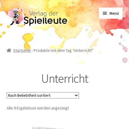
Zur
Zum
Menü
Navigation
Inhalt
springen
springen
Noten
Startseite
-
Produkte mit dem Tag “Unterricht”
Lehrwerk
Unterricht
Sachliteratur
Geschichten
Nach
Alle 9 Ergebnisse werden angezeigt
Beliebtheit
sortiert