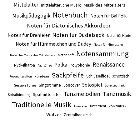
Mittelalter
mittelalterliche Musik
Musik des Mittelalters
Notenbuch
Musikpädagogik
Noten für Bal Folk
Noten für Diatonisches Akkordeon
Noten für Dudelsack
Noten für Drehleier
Noten für Harfe
Noten für Hümmelchen und Dudey
Noten für Minnesang
Notensammlung
Notenheft
Noten für Musik des Mittelalters
Renaissance
Polka
Nyckelharpa
Polyphonie
Paartänze
Sackpfeife
Schlüsselfidel
schottisch
Rondeau
Resonanzsaiten
Solospiel
Singstimme
Softcover
Session Tunes
Spieltechnik
Tanzmusik
Tanzmelodien
Spätmittelalter
Spiralbindung
Traditionelle Musik
Unterricht
Volksmusik
Tunebook
Walzer
Zentralfrankreich