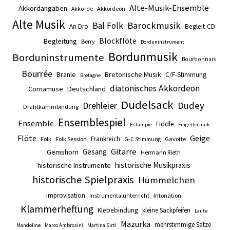
Alte-Musik-Ensemble
Akkordangaben
Akkordeon
Akkorde
Alte Musik
Barockmusik
Bal Folk
An Dro
Begleit-CD
Blockflöte
Begleitung
Berry
Borduninstrument
Bordunmusik
Borduninstrumente
Bourbonnais
Bourrée
Branle
Bretonische Musik
C/F-Stimmung
Bretagne
diatonisches Akkordeon
Cornamuse
Deutschland
Dudelsack
Drehleier
Dudey
Drahtkammbindung
Ensemblespiel
Ensemble
Fiddle
Estampie
Fingertechnik
Flöte
Geige
Frankreich
Folk
Folk Session
Gavotte
G-C Stimmung
Gitarre
Gesang
Gemshorn
Hermann Rieth
historische Musikpraxis
historische Instrumente
historische Spielpraxis
Hümmelchen
Improvisation
Intonation
Instrumentalunterricht
Klammerheftung
Klebebindung
kleine Sackpfeifen
Laute
Mazurka
mehrstimmige Sätze
Mandoline
Marco Ambrosini
Martina Sirtl