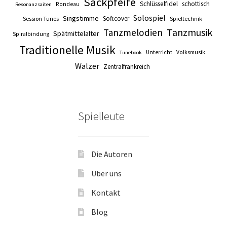
Sackpfeife
Schlüsselfidel
schottisch
Rondeau
Resonanzsaiten
Solospiel
Singstimme
Softcover
Session Tunes
Spieltechnik
Tanzmusik
Tanzmelodien
Spätmittelalter
Spiralbindung
Traditionelle Musik
Unterricht
Volksmusik
Tunebook
Walzer
Zentralfrankreich
Spielleute
Die Autoren
Über uns
Kontakt
Blog