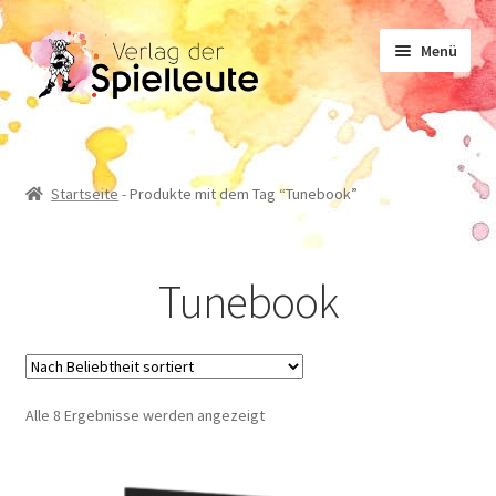
Zur
Zum
Menü
Navigation
Inhalt
springen
springen
Noten
Startseite
-
Produkte mit dem Tag “Tunebook”
Lehrwerk
Tunebook
Sachliteratur
Geschichten
Nach
Alle 8 Ergebnisse werden angezeigt
Beliebtheit
sortiert