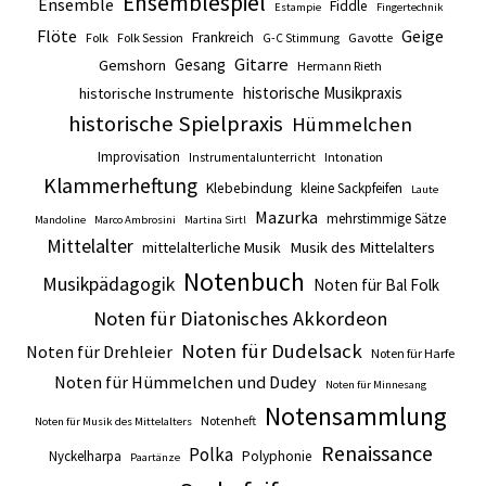
Ensemblespiel
Ensemble
Fiddle
Estampie
Fingertechnik
Flöte
Geige
Frankreich
Folk
Folk Session
Gavotte
G-C Stimmung
Gitarre
Gesang
Gemshorn
Hermann Rieth
historische Musikpraxis
historische Instrumente
historische Spielpraxis
Hümmelchen
Improvisation
Intonation
Instrumentalunterricht
Klammerheftung
Klebebindung
kleine Sackpfeifen
Laute
Mazurka
mehrstimmige Sätze
Mandoline
Marco Ambrosini
Martina Sirtl
Mittelalter
mittelalterliche Musik
Musik des Mittelalters
Notenbuch
Musikpädagogik
Noten für Bal Folk
Noten für Diatonisches Akkordeon
Noten für Dudelsack
Noten für Drehleier
Noten für Harfe
Noten für Hümmelchen und Dudey
Noten für Minnesang
Notensammlung
Notenheft
Noten für Musik des Mittelalters
Renaissance
Polka
Nyckelharpa
Polyphonie
Paartänze