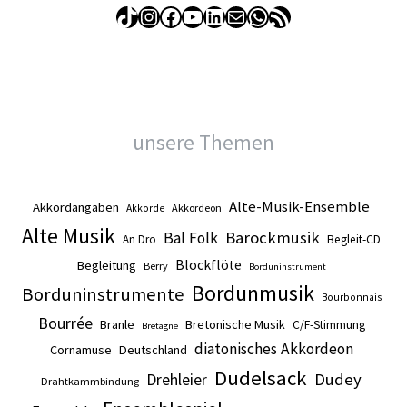
TikTok
Instagram
Facebook
YouTube
LinkedIn
E-Mail
WhatsApp
RSS-Feed
unsere Themen
Alte-Musik-Ensemble
Akkordangaben
Akkordeon
Akkorde
Alte Musik
Barockmusik
Bal Folk
An Dro
Begleit-CD
Blockflöte
Begleitung
Berry
Borduninstrument
Bordunmusik
Borduninstrumente
Bourbonnais
Bourrée
Branle
Bretonische Musik
C/F-Stimmung
Bretagne
diatonisches Akkordeon
Cornamuse
Deutschland
Dudelsack
Drehleier
Dudey
Drahtkammbindung