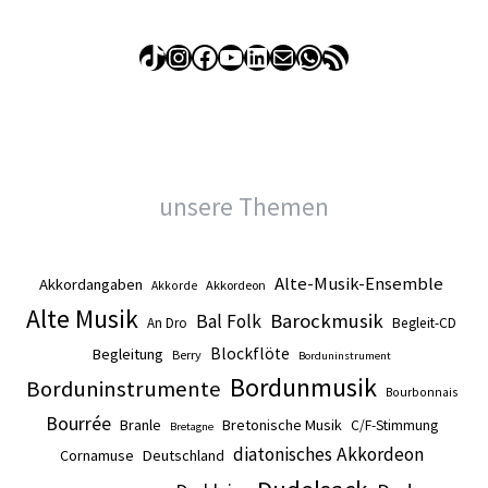
TikTok
Instagram
Facebook
YouTube
LinkedIn
E-Mail
WhatsApp
RSS-Feed
unsere Themen
Alte-Musik-Ensemble
Akkordangaben
Akkordeon
Akkorde
Alte Musik
Barockmusik
Bal Folk
An Dro
Begleit-CD
Blockflöte
Begleitung
Berry
Borduninstrument
Bordunmusik
Borduninstrumente
Bourbonnais
Bourrée
Branle
Bretonische Musik
C/F-Stimmung
Bretagne
diatonisches Akkordeon
Cornamuse
Deutschland