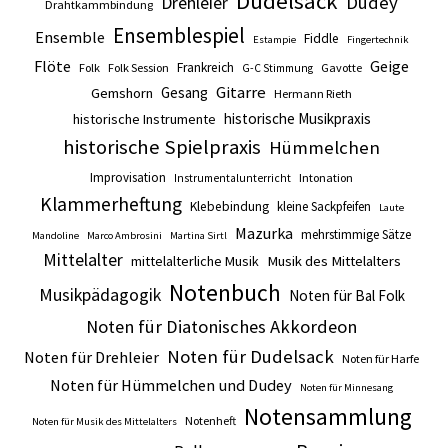
Dudelsack
Drehleier
Dudey
Drahtkammbindung
Ensemblespiel
Ensemble
Fiddle
Estampie
Fingertechnik
Flöte
Geige
Frankreich
Folk
Folk Session
Gavotte
G-C Stimmung
Gitarre
Gesang
Gemshorn
Hermann Rieth
historische Musikpraxis
historische Instrumente
historische Spielpraxis
Hümmelchen
Improvisation
Intonation
Instrumentalunterricht
Klammerheftung
Klebebindung
kleine Sackpfeifen
Laute
Mazurka
mehrstimmige Sätze
Mandoline
Marco Ambrosini
Martina Sirtl
Mittelalter
mittelalterliche Musik
Musik des Mittelalters
Notenbuch
Musikpädagogik
Noten für Bal Folk
Noten für Diatonisches Akkordeon
Noten für Dudelsack
Noten für Drehleier
Noten für Harfe
Noten für Hümmelchen und Dudey
Noten für Minnesang
Notensammlung
Notenheft
Noten für Musik des Mittelalters