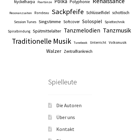
Renaissance
Polka
Nyckelharpa
Polyphonie
Paartänze
Sackpfeife
Schlüsselfidel
schottisch
Rondeau
Resonanzsaiten
Solospiel
Singstimme
Softcover
Session Tunes
Spieltechnik
Tanzmusik
Tanzmelodien
Spätmittelalter
Spiralbindung
Traditionelle Musik
Unterricht
Volksmusik
Tunebook
Walzer
Zentralfrankreich
Spielleute
Die Autoren
Über uns
Kontakt