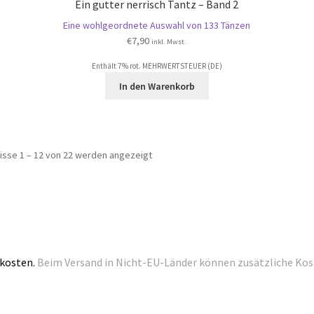
Ein gutter nerrisch Tantz – Band 2
Eine wohlgeordnete Auswahl von 133 Tänzen
€
7,90
inkl. Mwst.
Enthält 7% rot. MEHRWERTSTEUER (DE)
In den Warenkorb
Nach
isse 1 – 12 von 22 werden angezeigt
Beliebtheit
sortiert
kosten.
Beim Versand in Nicht-EU-Länder können zusätzliche Kosten