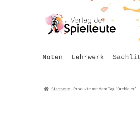
Zur
Zum
Navigation
Inhalt
springen
springen
Noten
Lehrwerk
Sachli
Startseite
-
Produkte mit dem Tag “Drehleier”