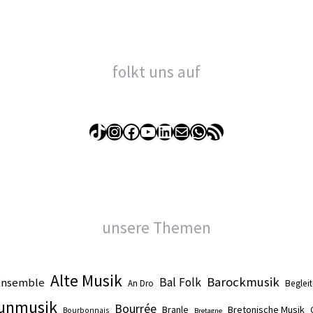
folkt uns auf
TikTok
Instagram
Facebook
YouTube
LinkedIn
E-Mail
WhatsApp
RSS-Feed
unsere Themen
Alte Musik
Barockmusik
Ensemble
Bal Folk
An Dro
Beglei
unmusik
Bourrée
Branle
Bretonische Musik
Bourbonnais
Bretagne