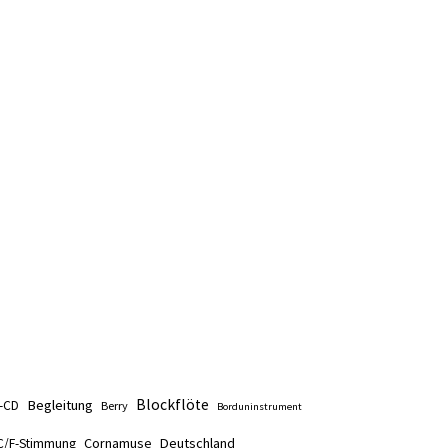
Blockflöte
Begleitung
t-CD
Berry
Borduninstrument
Cornamuse
Deutschland
C/F-Stimmung