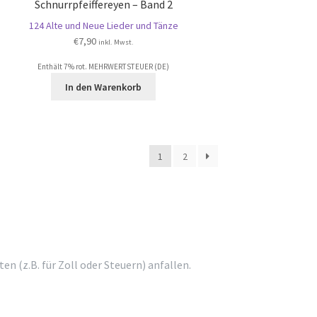
Schnurrpfeiffereyen – Band 2
124 Alte und Neue Lieder und Tänze
€
7,90
inkl. Mwst.
Enthält 7% rot. MEHRWERTSTEUER (DE)
In den Warenkorb
1
2
 (z.B. für Zoll oder Steuern) anfallen.