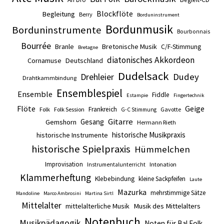
Blockflöte
Begleitung
Berry
Borduninstrument
Bordunmusik
Borduninstrumente
Bourbonnais
Bourrée
Branle
Bretonische Musik
C/F-Stimmung
Bretagne
diatonisches Akkordeon
Cornamuse
Deutschland
Dudelsack
Drehleier
Dudey
Drahtkammbindung
Ensemblespiel
Ensemble
Fiddle
Estampie
Fingertechnik
Flöte
Geige
Frankreich
Folk
Folk Session
Gavotte
G-C Stimmung
Gitarre
Gesang
Gemshorn
Hermann Rieth
historische Musikpraxis
historische Instrumente
historische Spielpraxis
Hümmelchen
Improvisation
Intonation
Instrumentalunterricht
Klammerheftung
Klebebindung
kleine Sackpfeifen
Laute
Mazurka
mehrstimmige Sätze
Mandoline
Marco Ambrosini
Martina Sirtl
Mittelalter
mittelalterliche Musik
Musik des Mittelalters
Notenbuch
Musikpädagogik
Noten für Bal Folk