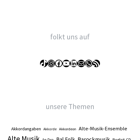
folkt uns auf
TikTok
Instagram
Facebook
YouTube
LinkedIn
E-Mail
WhatsApp
RSS-Feed
unsere Themen
Alte-Musik-Ensemble
Akkordangaben
Akkordeon
Akkorde
Alte Musik
Barockmusik
Bal Folk
An Dro
Begleit-CD