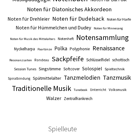
Noten für Diatonisches Akkordeon
Noten für Dudelsack
Noten für Drehleier
Noten für Harfe
Noten für Hümmelchen und Dudey
Noten für Minnesang
Notensammlung
Notenheft
Noten für Musik des Mittelalters
Renaissance
Polka
Nyckelharpa
Polyphonie
Paartänze
Sackpfeife
Schlüsselfidel
schottisch
Rondeau
Resonanzsaiten
Solospiel
Singstimme
Softcover
Session Tunes
Spieltechnik
Tanzmusik
Tanzmelodien
Spätmittelalter
Spiralbindung
Traditionelle Musik
Unterricht
Volksmusik
Tunebook
Walzer
Zentralfrankreich
Spielleute