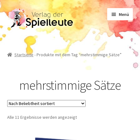
Zur
Zum
Menü
Navigation
Inhalt
springen
springen
Noten
Startseite
-
Produkte mit dem Tag “mehrstimmige Sätze”
Lehrwerk
mehrstimmige Sätze
Sachliteratur
Geschichten
Nach
Alle 11 Ergebnisse werden angezeigt
Beliebtheit
sortiert