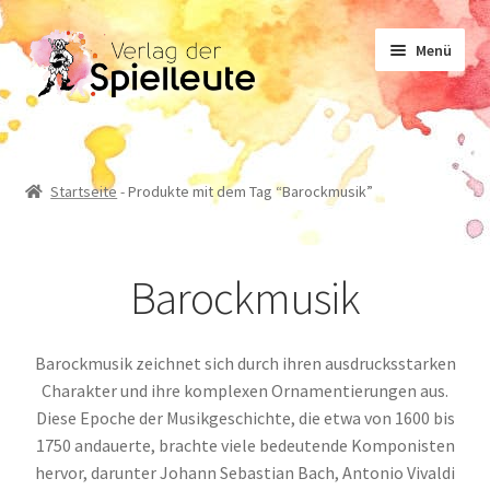
Zur
Zum
Menü
Navigation
Inhalt
springen
springen
Noten
Startseite
-
Produkte mit dem Tag “Barockmusik”
Lehrwerk
Barockmusik
Sachliteratur
Barockmusik zeichnet sich durch ihren ausdrucksstarken
Geschichten
Charakter und ihre komplexen Ornamentierungen aus.
Diese Epoche der Musikgeschichte, die etwa von 1600 bis
1750 andauerte, brachte viele bedeutende Komponisten
hervor, darunter Johann Sebastian Bach, Antonio Vivaldi