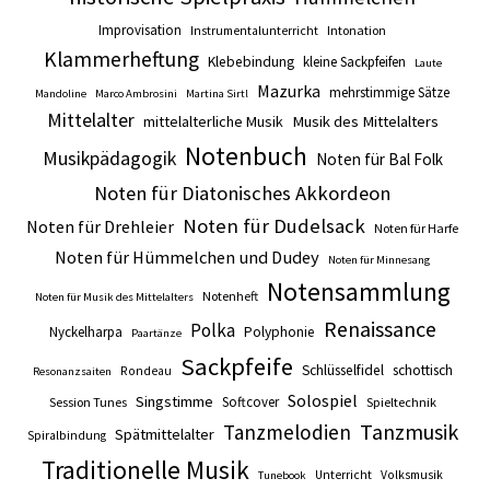
Improvisation
Intonation
Instrumentalunterricht
Klammerheftung
Klebebindung
kleine Sackpfeifen
Laute
Mazurka
mehrstimmige Sätze
Mandoline
Marco Ambrosini
Martina Sirtl
Mittelalter
mittelalterliche Musik
Musik des Mittelalters
Notenbuch
Musikpädagogik
Noten für Bal Folk
Noten für Diatonisches Akkordeon
Noten für Dudelsack
Noten für Drehleier
Noten für Harfe
Noten für Hümmelchen und Dudey
Noten für Minnesang
Notensammlung
Notenheft
Noten für Musik des Mittelalters
Renaissance
Polka
Nyckelharpa
Polyphonie
Paartänze
Sackpfeife
Schlüsselfidel
schottisch
Rondeau
Resonanzsaiten
Solospiel
Singstimme
Softcover
Session Tunes
Spieltechnik
Tanzmusik
Tanzmelodien
Spätmittelalter
Spiralbindung
Traditionelle Musik
Unterricht
Volksmusik
Tunebook