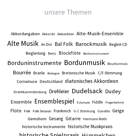
unsere Themen
Alte-Musik-Ensemble
Akkordangaben
Akkordeon
Akkorde
Alte Musik
Barockmusik
Bal Folk
An Dro
Begleit-CD
Blockflöte
Begleitung
Berry
Borduninstrument
Bordunmusik
Borduninstrumente
Bourbonnais
Bourrée
Branle
Bretonische Musik
C/F-Stimmung
Bretagne
diatonisches Akkordeon
Cornamuse
Deutschland
Dudelsack
Drehleier
Dudey
Drahtkammbindung
Ensemblespiel
Ensemble
Fiddle
Estampie
Fingertechnik
Flöte
Geige
Frankreich
Folk
Folk Session
Gavotte
G-C Stimmung
Gitarre
Gesang
Gemshorn
Hermann Rieth
historische Musikpraxis
historische Instrumente
historische Spielpraxis
Hümmelchen