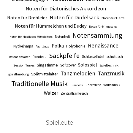
Noten für Diatonisches Akkordeon
Noten für Dudelsack
Noten für Drehleier
Noten für Harfe
Noten für Hümmelchen und Dudey
Noten für Minnesang
Notensammlung
Notenheft
Noten für Musik des Mittelalters
Renaissance
Polka
Nyckelharpa
Polyphonie
Paartänze
Sackpfeife
Schlüsselfidel
schottisch
Rondeau
Resonanzsaiten
Solospiel
Singstimme
Softcover
Session Tunes
Spieltechnik
Tanzmusik
Tanzmelodien
Spätmittelalter
Spiralbindung
Traditionelle Musik
Unterricht
Volksmusik
Tunebook
Walzer
Zentralfrankreich
Spielleute