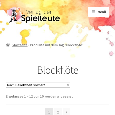
Zur
Zum
Menü
Navigation
Inhalt
springen
springen
Noten
Startseite
-
Produkte mit dem Tag “Blockflöte”
Lehrwerk
Blockflöte
Sachliteratur
Geschichten
Nach
Ergebnisse 1 – 12 von 16 werden angezeigt
Beliebtheit
sortiert
1
2