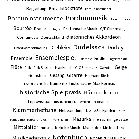
Blockflöte
Begleitung
Berry
Borduninstrument
Bordunmusik
Borduninstrumente
Bourbonnais
Bourrée
Branle
Bretonische Musik
C/F-Stimmung
Bretagne
diatonisches Akkordeon
Cornamuse
Deutschland
Dudelsack
Drehleier
Dudey
Drahtkammbindung
Ensemblespiel
Ensemble
Fiddle
Estampie
Fingertechnik
Flöte
Geige
Frankreich
Folk
Folk Session
Gavotte
G-C Stimmung
Gitarre
Gesang
Gemshorn
Hermann Rieth
historische Musikpraxis
historische Instrumente
historische Spielpraxis
Hümmelchen
Improvisation
Intonation
Instrumentalunterricht
Klammerheftung
Klebebindung
kleine Sackpfeifen
Laute
Mazurka
mehrstimmige Sätze
Mandoline
Marco Ambrosini
Martina Sirtl
Mittelalter
mittelalterliche Musik
Musik des Mittelalters
Notenbuch
Musikpädagogik
Noten für Bal Folk