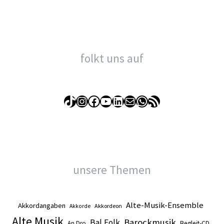
folkt uns auf
TikTok
Instagram
Facebook
YouTube
LinkedIn
E-Mail
WhatsApp
RSS-Feed
unsere Themen
Alte-Musik-Ensemble
Akkordangaben
Akkordeon
Akkorde
Alte Musik
Barockmusik
Bal Folk
An Dro
Begleit-CD