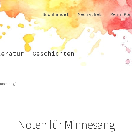
Buchhandel
Mediathek
Mein Kon
teratur
Geschichten
innesang”
Noten für Minnesang