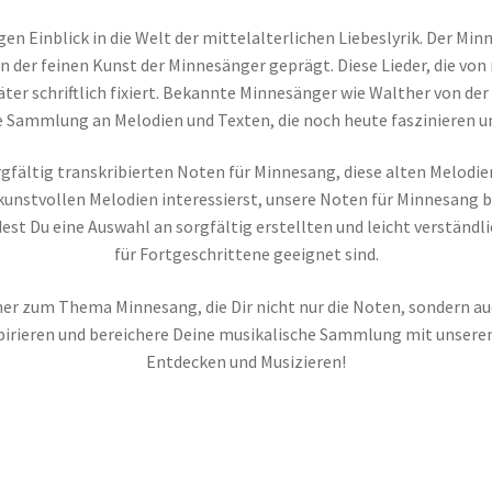
en Einblick in die Welt der mittelalterlichen Liebeslyrik. Der Mi
 der feinen Kunst der Minnesänger geprägt. Diese Lieder, die von 
äter schriftlich fixiert. Bekannte Minnesänger wie Walther von d
he Sammlung an Melodien und Texten, die noch heute faszinieren u
rgfältig transkribierten Noten für Minnesang, diese alten Melodi
e kunstvollen Melodien interessierst, unsere Noten für Minnesang b
est Du eine Auswahl an sorgfältig erstellten und leicht verständl
für Fortgeschrittene geeignet sind.
her zum Thema Minnesang, die Dir nicht nur die Noten, sondern a
nspirieren und bereichere Deine musikalische Sammlung mit unser
Entdecken und Musizieren!