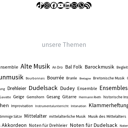
TikTok
Instagram
Facebook
YouTube
LinkedIn
E-Mail
WhatsApp
RSS-Feed
unsere Themen
Alte Musik
Barockmusik
Ensemble
Bal Folk
An Dro
Beglei
unmusik
Bourrée
Branle
Bretonische Musik
Bourbonnais
Bretagne
Dudelsack
Ensembles
Drehleier
Dudey
Ensemble
ung
Gitarre
Geige
Gesang
Gemshorn
historische I
Gavotte
Hermann Rieth
Klammerheftun
hen
Improvisation
Intonation
Instrumentalunterricht
Mittelalter
mittelalterliche Musik
Musik des Mittelalters
timmige Sätze
s Akkordeon
Noten für Dudelsack
Noten für Drehleier
Noten