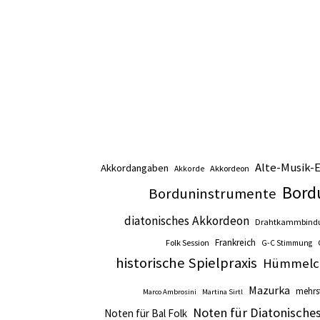
Alte-Musik-
Akkordangaben
Akkordeon
Akkorde
Bord
Borduninstrumente
diatonisches Akkordeon
Drahtkammbind
Frankreich
Folk Session
G-C Stimmung
historische Spielpraxis
Hümmelc
Mazurka
mehrs
Marco Ambrosini
Martina Sirtl
Noten für Diatonische
Noten für Bal Folk