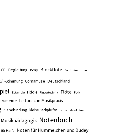
Blockflöte
Begleitung
t-CD
Berry
Borduninstrument
Cornamuse
Deutschland
C/F-Stimmung
piel
Flöte
Fiddle
Folk
Estampie
Fingertechnik
historische Musikpraxis
nstrumente
g
Klebebindung
kleine Sackpfeifen
Laute
Mandoline
Notenbuch
Musikpädagogik
Noten für Hümmelchen und Dudey
 für Harfe