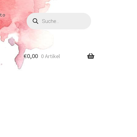
Produkte
to
suchen
€
0,00
0 Artikel