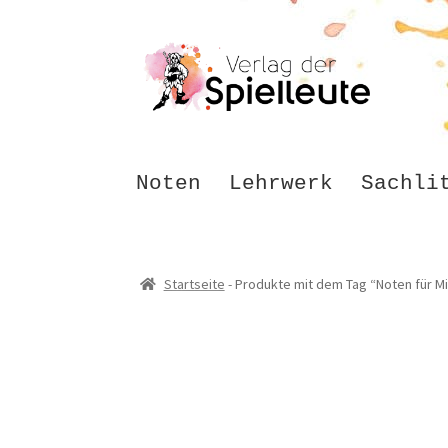
Zur
Zum
Navigation
Inhalt
springen
springen
Noten
Lehrwerk
Sachli
Startseite
-
Produkte mit dem Tag “Noten für M