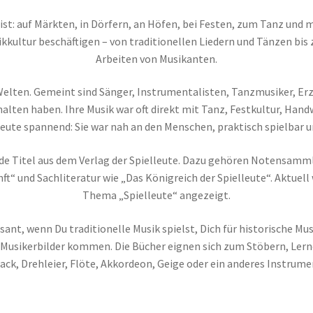
ist: auf Märkten, in Dörfern, an Höfen, bei Festen, zum Tanz und 
ikkultur beschäftigen – von traditionellen Liedern und Tänzen bis
Arbeiten von Musikanten.
e Welten. Gemeint sind Sänger, Instrumentalisten, Tanzmusiker, Erz
alten haben. Ihre Musik war oft direkt mit Tanz, Festkultur, Han
 heute spannend: Sie war nah an den Menschen, praktisch spielbar 
de Titel aus dem Verlag der Spielleute. Dazu gehören Notensamml
ft“ und Sachliteratur wie „Das Königreich der Spielleute“. Aktuell
Thema „Spielleute“ angezeigt.
sant, wenn Du traditionelle Musik spielst, Dich für historische Mu
 Musikerbilder kommen. Die Bücher eignen sich zum Stöbern, Lern
ack, Drehleier, Flöte, Akkordeon, Geige oder ein anderes Instrumen