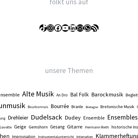
folkt uns auf
TikTok
Instagram
Facebook
YouTube
LinkedIn
E-Mail
WhatsApp
RSS-Feed
unsere Themen
Alte Musik
Barockmusik
Ensemble
Bal Folk
An Dro
Beglei
unmusik
Bourrée
Branle
Bretonische Musik
Bourbonnais
Bretagne
Dudelsack
Ensembles
Drehleier
Dudey
Ensemble
ung
Gitarre
Geige
Gesang
Gemshorn
historische I
Gavotte
Hermann Rieth
Klammerheftun
hen
Improvisation
Intonation
Instrumentalunterricht