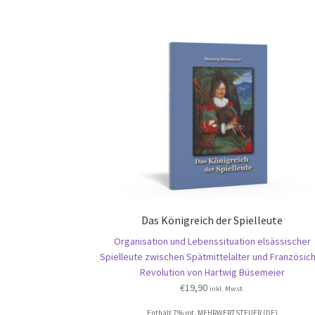
Das Königreich der Spielleute
Organisation und Lebenssituation elsässischer
Spielleute zwischen Spätmittelalter und Französic
Revolution von Hartwig Büsemeier
€
19,90
inkl. Mwst.
Enthält 7% rot. MEHRWERTSTEUER (DE)