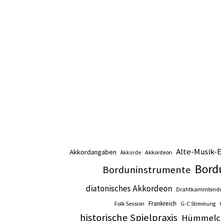
Alte-Musik-
Akkordangaben
Akkordeon
Akkorde
Bord
Borduninstrumente
diatonisches Akkordeon
Drahtkammbind
Frankreich
Folk Session
G-C Stimmung
historische Spielpraxis
Hümmelc