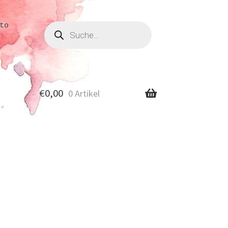
Produkte
to
suchen
€
0,00
0 Artikel