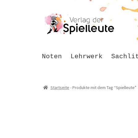
Zur
Zum
Navigation
Inhalt
springen
springen
Noten
Lehrwerk
Sachli
Startseite
-
Produkte mit dem Tag “Spielleute”