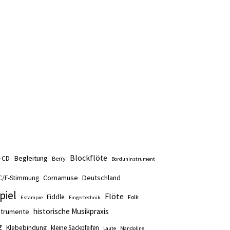
Blockflöte
Begleitung
t-CD
Berry
Borduninstrument
Cornamuse
Deutschland
C/F-Stimmung
piel
Flöte
Fiddle
Folk
Estampie
Fingertechnik
historische Musikpraxis
nstrumente
g
Klebebindung
kleine Sackpfeifen
Laute
Mandoline