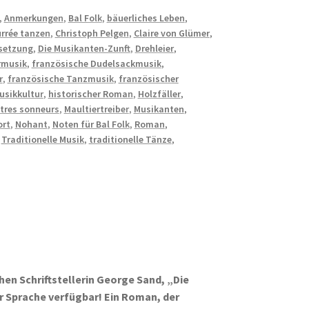
,
Anmerkungen
,
Bal Folk
,
bäuerliches Leben
,
rrée tanzen
,
Christoph Pelgen
,
Claire von Glümer
,
setzung
,
Die Musikanten-Zunft
,
Drehleier
,
rmusik
,
französische Dudelsackmusik
,
r
,
französische Tanzmusik
,
französischer
usikkultur
,
historischer Roman
,
Holzfäller
,
tres sonneurs
,
Maultiertreiber
,
Musikanten
,
rt
,
Nohant
,
Noten für Bal Folk
,
Roman
,
,
Traditionelle Musik
,
traditionelle Tänze
,
en Schriftstellerin George Sand, „Die
er Sprache verfügbar! Ein Roman, der