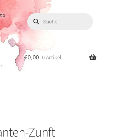
Produkte
to
suchen
€
0,00
0 Artikel
anten-Zunft