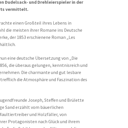
en Dudelsack- und Drehleierspieler in der
ts vermittelt.
rachte einen Großteil ihres Lebens in
ohl die meisten ihrer Romane ins Deutsche
erke, der 1853 erschienene Roman „Les
hältlich.
nun eine deutsche Übersetzung von „Die
856, die überaus gelungen, kenntnisreich und
übernehmen. Die charmante und gut lesbare
refflich die Atmosphäre und Faszination des
ugendfreunde Joseph, Steffen und Brülette
orge Sand erzählt vom bäuerlichen
aultiertreiber und Holzfäller, von
ihrer Protagonisten nach Glück und ihrem