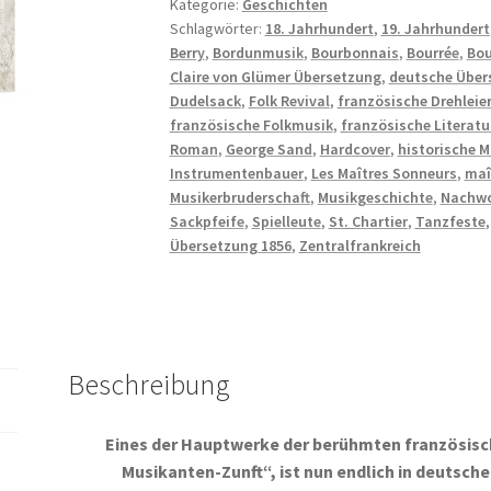
Kategorie:
Geschichten
Schlagwörter:
18. Jahrhundert
,
19. Jahrhundert
Berry
,
Bordunmusik
,
Bourbonnais
,
Bourrée
,
Bou
Claire von Glümer Übersetzung
,
deutsche Über
Dudelsack
,
Folk Revival
,
französische Drehleie
französische Folkmusik
,
französische Literatu
Roman
,
George Sand
,
Hardcover
,
historische M
Instrumentenbauer
,
Les Maîtres Sonneurs
,
maî
Musikerbruderschaft
,
Musikgeschichte
,
Nachwo
Sackpfeife
,
Spielleute
,
St. Chartier
,
Tanzfeste
Übersetzung 1856
,
Zentralfrankreich
Beschreibung
Eines der Hauptwerke der berühmten französisch
Musikanten-Zunft“, ist nun endlich in deutsch