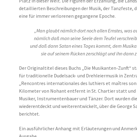
Platz in dieser Welt. Die Figuren der Erzählung, die Lands
detaillierten Beschreibungen der Musik, der Tanzfeste, de
eine für immer verlorenen gegangene Epoche.
„Man glaubt nämlich dort noch allen Ernstes, was 
nämlich daß man seine Seele dem Teufel verschrei
und daß dann Satan eines Tages kommt, dem Musikant
sie auf seinem Rücken zerschlägt und ihn dann zw
Der Originaltitel dieses Buchs „Die Musikanten-Zunft“ st
für traditionelle Dudelsack- und Drehleiermusik in Zentr
„Rencontres internationales des luthiers et maîtres son
Kilometer von Nohant entfernt in St. Chartier statt und
Musiker, Instrumentenbauer und Tänzer. Dort wurden die
wiederentdeckt und weiterentwickelt, über die George 
berichtet.
Ein ausführlicher Anhang mit Erläuterungen und Anmerk
Ausgabe.