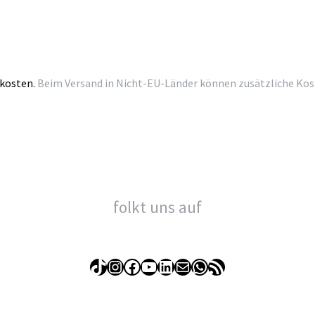
kosten.
Beim Versand in Nicht-EU-Länder können zusätzliche Kosten
folkt uns auf
TikTok
Instagram
Facebook
YouTube
LinkedIn
E-Mail
WhatsApp
RSS-Feed