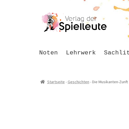
Zur
Zum
Navigation
Inhalt
springen
springen
Noten
Lehrwerk
Sachli
Startseite
-
Geschichten
-
Die Musikanten-Zunft