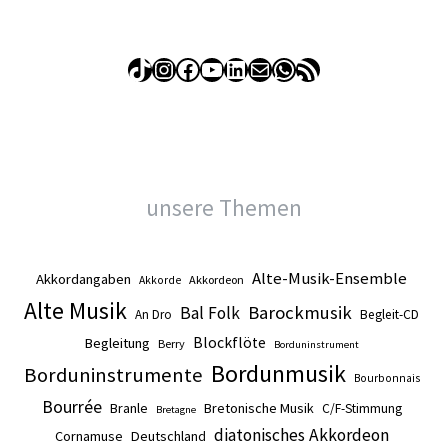
TikTok
Instagram
Facebook
YouTube
LinkedIn
E-Mail
WhatsApp
RSS-Feed
unsere Themen
Alte-Musik-Ensemble
Akkordangaben
Akkordeon
Akkorde
Alte Musik
Barockmusik
Bal Folk
An Dro
Begleit-CD
Blockflöte
Begleitung
Berry
Borduninstrument
Bordunmusik
Borduninstrumente
Bourbonnais
Bourrée
Branle
Bretonische Musik
C/F-Stimmung
Bretagne
diatonisches Akkordeon
Cornamuse
Deutschland