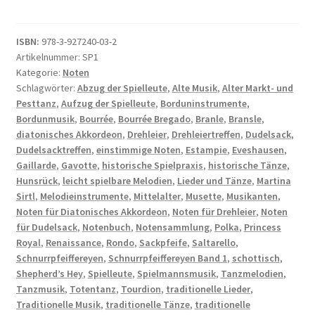
Band
1
Menge
ISBN:
978-3-927240-03-2
Artikelnummer:
SP1
Kategorie:
Noten
Schlagwörter:
Abzug der Spielleute
,
Alte Musik
,
Alter Markt- und
Pesttanz
,
Aufzug der Spielleute
,
Borduninstrumente
,
Bordunmusik
,
Bourrée
,
Bourrée Bregado
,
Branle
,
Bransle
,
diatonisches Akkordeon
,
Drehleier
,
Drehleiertreffen
,
Dudelsack
,
Dudelsacktreffen
,
einstimmige Noten
,
Estampie
,
Eveshausen
,
Gaillarde
,
Gavotte
,
historische Spielpraxis
,
historische Tänze
,
Hunsrück
,
leicht spielbare Melodien
,
Lieder und Tänze
,
Martina
Sirtl
,
Melodieinstrumente
,
Mittelalter
,
Musette
,
Musikanten
,
Noten für Diatonisches Akkordeon
,
Noten für Drehleier
,
Noten
für Dudelsack
,
Notenbuch
,
Notensammlung
,
Polka
,
Princess
Royal
,
Renaissance
,
Rondo
,
Sackpfeife
,
Saltarello
,
Schnurrpfeiffereyen
,
Schnurrpfeiffereyen Band 1
,
schottisch
,
Shepherd’s Hey
,
Spielleute
,
Spielmannsmusik
,
Tanzmelodien
,
Tanzmusik
,
Totentanz
,
Tourdion
,
traditionelle Lieder
,
Traditionelle Musik
,
traditionelle Tänze
,
traditionelle