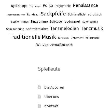
Renaissance
Polka
Nyckelharpa
Polyphonie
Paartänze
Sackpfeife
Schlüsselfidel
schottisch
Rondeau
Resonanzsaiten
Solospiel
Singstimme
Softcover
Session Tunes
Spieltechnik
Tanzmusik
Tanzmelodien
Spätmittelalter
Spiralbindung
Traditionelle Musik
Unterricht
Volksmusik
Tunebook
Walzer
Zentralfrankreich
Spielleute
Die Autoren
Über uns
Kontakt