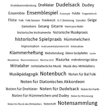
Dudelsack
Drehleier
Dudey
Drahtkammbindung
Ensemblespiel
Ensemble
Fiddle
Estampie
Fingertechnik
Flöte
Geige
Frankreich
Folk
Folk Session
Gavotte
G-C Stimmung
Gitarre
Gesang
Gemshorn
Hermann Rieth
historische Musikpraxis
historische Instrumente
historische Spielpraxis
Hümmelchen
Improvisation
Intonation
Instrumentalunterricht
Klammerheftung
Klebebindung
kleine Sackpfeifen
Laute
Mazurka
mehrstimmige Sätze
Mandoline
Marco Ambrosini
Martina Sirtl
Mittelalter
mittelalterliche Musik
Musik des Mittelalters
Notenbuch
Musikpädagogik
Noten für Bal Folk
Noten für Diatonisches Akkordeon
Noten für Dudelsack
Noten für Drehleier
Noten für Harfe
Noten für Hümmelchen und Dudey
Noten für Minnesang
Notensammlung
Notenheft
Noten für Musik des Mittelalters