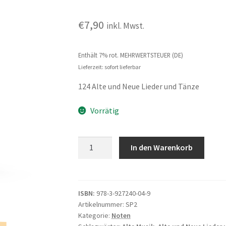
€
7,90
inkl. Mwst.
Enthält 7% rot. MEHRWERTSTEUER (DE)
Lieferzeit: sofort lieferbar
124 Alte und Neue Lieder und Tänze
Vorrätig
Schnurrpfeiffereyen
In den Warenkorb
-
Band
2
Menge
ISBN:
978-3-927240-04-9
Artikelnummer:
SP2
Kategorie:
Noten