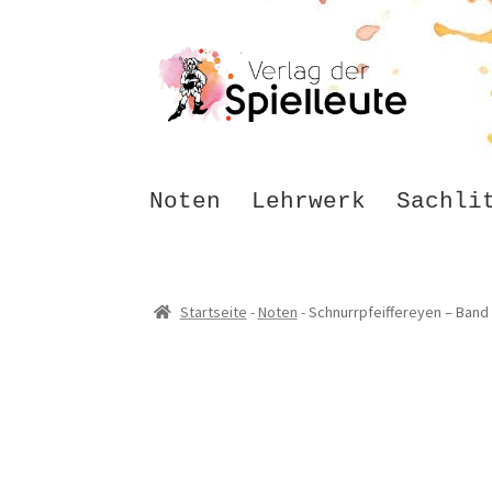
Zur
Zum
Navigation
Inhalt
springen
springen
Noten
Lehrwerk
Sachli
Startseite
-
Noten
-
Schnurrpfeiffereyen – Band