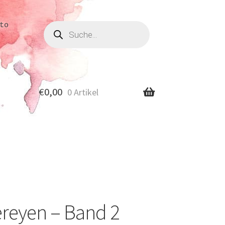
Produkte
to
suchen
€
0,00
0 Artikel
ereyen – Band 2