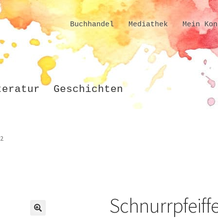
Buchhandel
Mediathek
Mein Kon
teratur
Geschichten
 2
Schnurrpfeiff