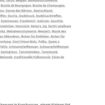
 und Tänze
,
Belgien
,
Borduninstrumente
,
,
Branle de Bourgogne
,
Branle de Champagne
,
era
,
Danse des Bâtons
,
Deutschland
,
effen
,
Ductia
,
Dudelsack
,
Dudelsacktreffen
,
,
Eveshausen
,
Frankreich
,
Galicien
,
Gavotte
,
mmelchen
,
Hunsrück
,
Kemp’s Jig
,
leicht spielbare
rka
,
Melodieinstrumente
,
Menuett
,
Musik des
hes Akkordeon
,
Noten für Drehleier
,
Noten für
mmlung
,
Oost Friese Wals
,
Polka
,
Quem a
feife
,
Schnurrpfeiffereyen
,
Schnurrpfeiffereyen
,
Springtanz
,
Tanzmelodien
,
Tanzmusik
,
ederlande
,
traditionelle Volksmusik
,
Valse de
 begann in Eveshausen, einem kleinen Ort