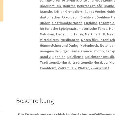
Schlagwörter:
Alte Musik
,
Alte und Neue Lieder
Bordunmusik
,
Bourrée
,
Bourrée Croisée
,
Branle
Bransle
,
British Grenadiers
,
Buxos Verdes Muiñ
diatonisches Akkordeon
,
Drehleier
,
Drehleiertr
Dudey
,
einstimmige Noten
,
England
,
Estampie
historische Spielpraxis
,
historische Tänze
,
Hü
Melodien
,
Lieder und Tänze
,
Martina Sirtl
,
Mazu
Mittelalters
,
Musikanten
,
Noten für Diatonisc
Hümmelchen und Dudey
,
Notenbuch
,
Notensa
omagem da virgen
,
Renaissance
,
Rondo
,
Sackp
Band 2
,
Spanien
,
Spielleute
,
Spielmannsmusik
Traditionelle Musik
,
traditionelle Musik der Ni
Combloux
,
Volksmusik
,
Walzer
,
Zweischritt
Beschreibung
Die Entstehungsgeschichte der Schnurrpfeiffereyen