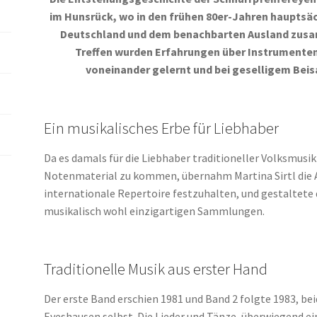
im Hunsrück, wo in den frühen 80er-Jahren hauptsäc
Deutschland und dem benachbarten Ausland zus
Treffen wurden Erfahrungen über Instrumenten
voneinander gelernt und bei geselligem Bei
Ein musikalisches Erbe für Liebhaber
Da es damals für die Liebhaber traditioneller Volksmusik 
Notenmaterial zu kommen, übernahm Martina Sirtl die A
internationale Repertoire festzuhalten, und gestaltete d
musikalisch wohl einzigartigen Sammlungen.
Traditionelle Musik aus erster Hand
Der erste Band erschien 1981 und Band 2 folgte 1983, b
Eveshausen selbst. Die Lieder und Tänze, überwiegend ei