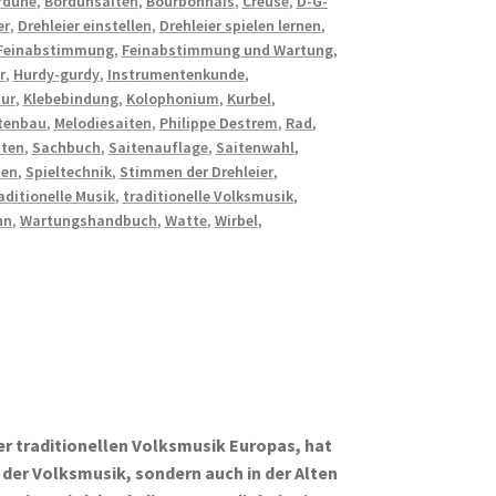
rdune
,
Bordunsaiten
,
Bourbonnais
,
Creuse
,
D-G-
er
,
Drehleier einstellen
,
Drehleier spielen lernen
,
Feinabstimmung
,
Feinabstimmung und Wartung
,
r
,
Hurdy-gurdy
,
Instrumentenkunde
,
tur
,
Klebebindung
,
Kolophonium
,
Kurbel
,
ntenbau
,
Melodiesaiten
,
Philippe Destrem
,
Rad
,
ten
,
Sachbuch
,
Saitenauflage
,
Saitenwahl
,
den
,
Spieltechnik
,
Stimmen der Drehleier
,
aditionelle Musik
,
traditionelle Volksmusik
,
nn
,
Wartungshandbuch
,
Watte
,
Wirbel
,
der traditionellen Volksmusik Europas, hat
n der Volksmusik, sondern auch in der Alten