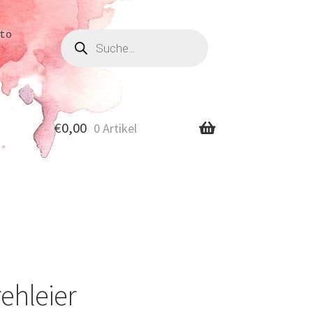
Produkte
to
suchen
€
0,00
0 Artikel
ehleier