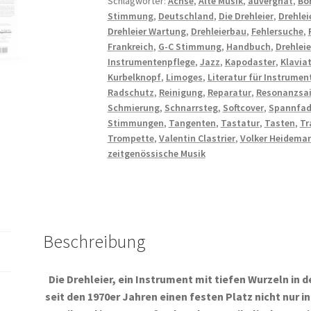
Schlagwörter:
Achse
,
Alte Musik
,
auvergnat
,
Bo
Stimmung
,
Deutschland
,
Die Drehleier
,
Drehlei
Drehleier Wartung
,
Drehleierbau
,
Fehlersuche
,
Frankreich
,
G-C Stimmung
,
Handbuch
,
Drehleie
Instrumentenpflege
,
Jazz
,
Kapodaster
,
Klavia
Kurbelknopf
,
Limoges
,
Literatur für Instrume
Radschutz
,
Reinigung
,
Reparatur
,
Resonanzsai
Schmierung
,
Schnarrsteg
,
Softcover
,
Spannfa
Stimmungen
,
Tangenten
,
Tastatur
,
Tasten
,
Tr
Trompette
,
Valentin Clastrier
,
Volker Heidema
zeitgenössische Musik
Beschreibung
Die Drehleier, ein Instrument mit tiefen Wurzeln in 
seit den 1970er Jahren einen festen Platz nicht nur i