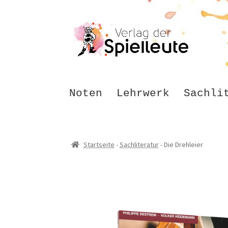
Zur
Zum
Navigation
Inhalt
springen
springen
Noten
Lehrwerk
Sachli
Startseite
-
Sachliteratur
-
Die Drehleier