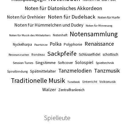
Noten für Diatonisches Akkordeon
Noten für Dudelsack
Noten für Drehleier
Noten für Harfe
Noten für Hümmelchen und Dudey
Noten für Minnesang
Notensammlung
Notenheft
Noten für Musik des Mittelalters
Renaissance
Polka
Nyckelharpa
Polyphonie
Paartänze
Sackpfeife
Schlüsselfidel
schottisch
Rondeau
Resonanzsaiten
Solospiel
Singstimme
Softcover
Session Tunes
Spieltechnik
Tanzmusik
Tanzmelodien
Spätmittelalter
Spiralbindung
Traditionelle Musik
Unterricht
Volksmusik
Tunebook
Walzer
Zentralfrankreich
Spielleute