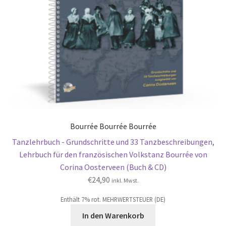
Bourrée Bourrée Bourrée
Tanzlehrbuch - Grundschritte und 33 Tanzbeschreibungen,
Lehrbuch für den französischen Volkstanz Bourrée von
Corina Oosterveen (Buch & CD)
€
24,90
inkl. Mwst.
Enthält 7% rot. MEHRWERTSTEUER (DE)
In den Warenkorb