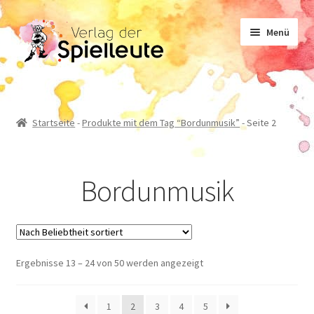
Zur
Zum
Menü
Navigation
Inhalt
springen
springen
Noten
Startseite
-
Produkte mit dem Tag “Bordunmusik”
-
Seite 2
Lehrwerk
Bordunmusik
Sachliteratur
Geschichten
Nach
Ergebnisse 13 – 24 von 50 werden angezeigt
Beliebtheit
sortiert
1
2
3
4
5