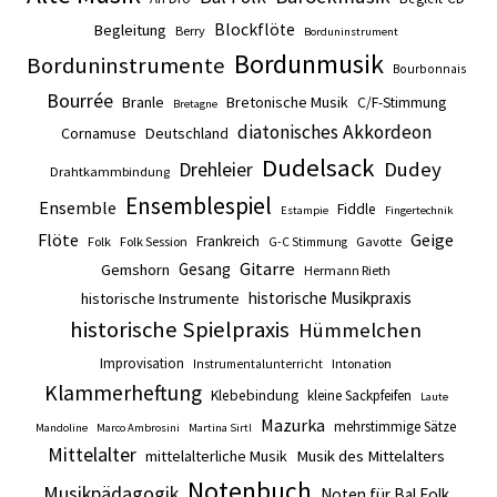
Blockflöte
Begleitung
Berry
Borduninstrument
Bordunmusik
Borduninstrumente
Bourbonnais
Bourrée
Branle
Bretonische Musik
C/F-Stimmung
Bretagne
diatonisches Akkordeon
Cornamuse
Deutschland
Dudelsack
Drehleier
Dudey
Drahtkammbindung
Ensemblespiel
Ensemble
Fiddle
Estampie
Fingertechnik
Flöte
Geige
Frankreich
Folk
Folk Session
Gavotte
G-C Stimmung
Gitarre
Gesang
Gemshorn
Hermann Rieth
historische Musikpraxis
historische Instrumente
historische Spielpraxis
Hümmelchen
Improvisation
Intonation
Instrumentalunterricht
Klammerheftung
Klebebindung
kleine Sackpfeifen
Laute
Mazurka
mehrstimmige Sätze
Mandoline
Marco Ambrosini
Martina Sirtl
Mittelalter
mittelalterliche Musik
Musik des Mittelalters
Notenbuch
Musikpädagogik
Noten für Bal Folk