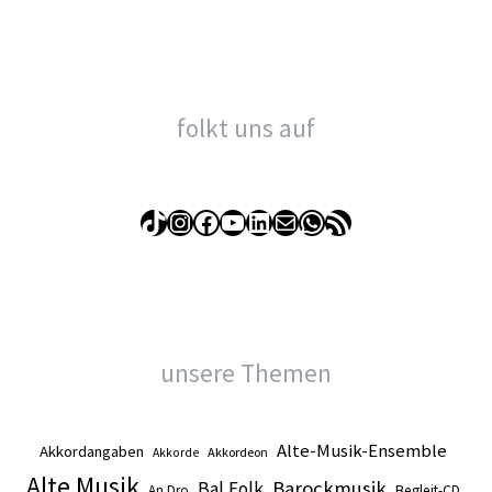
folkt uns auf
TikTok
Instagram
Facebook
YouTube
LinkedIn
E-Mail
WhatsApp
RSS-Feed
unsere Themen
Alte-Musik-Ensemble
Akkordangaben
Akkordeon
Akkorde
Alte Musik
Barockmusik
Bal Folk
An Dro
Begleit-CD