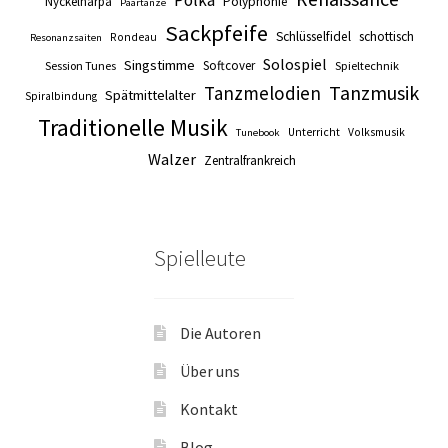
Nyckelharpa
Polyphonie
Paartänze
Sackpfeife
Schlüsselfidel
schottisch
Rondeau
Resonanzsaiten
Solospiel
Singstimme
Softcover
Session Tunes
Spieltechnik
Tanzmusik
Tanzmelodien
Spätmittelalter
Spiralbindung
Traditionelle Musik
Unterricht
Volksmusik
Tunebook
Walzer
Zentralfrankreich
Spielleute
Die Autoren
Über uns
Kontakt
Blog