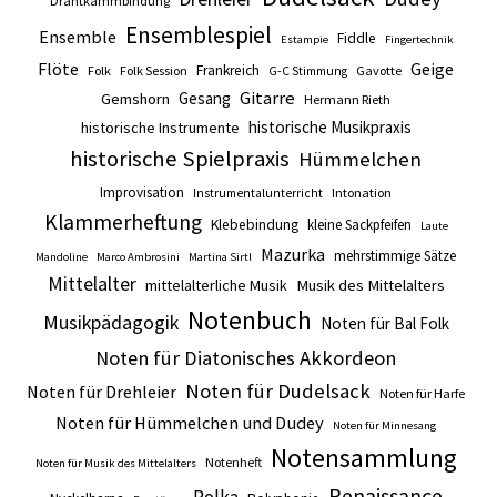
Drahtkammbindung
Ensemblespiel
Ensemble
Fiddle
Estampie
Fingertechnik
Flöte
Geige
Frankreich
Folk
Folk Session
Gavotte
G-C Stimmung
Gitarre
Gesang
Gemshorn
Hermann Rieth
historische Musikpraxis
historische Instrumente
historische Spielpraxis
Hümmelchen
Improvisation
Intonation
Instrumentalunterricht
Klammerheftung
Klebebindung
kleine Sackpfeifen
Laute
Mazurka
mehrstimmige Sätze
Mandoline
Marco Ambrosini
Martina Sirtl
Mittelalter
mittelalterliche Musik
Musik des Mittelalters
Notenbuch
Musikpädagogik
Noten für Bal Folk
Noten für Diatonisches Akkordeon
Noten für Dudelsack
Noten für Drehleier
Noten für Harfe
Noten für Hümmelchen und Dudey
Noten für Minnesang
Notensammlung
Notenheft
Noten für Musik des Mittelalters
Renaissance
Polka