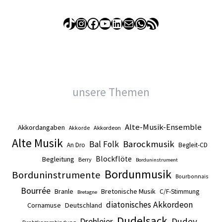
TikTok
Instagram
Facebook
YouTube
LinkedIn
E-Mail
WhatsApp
RSS-Feed
unsere Themen
Alte-Musik-Ensemble
Akkordangaben
Akkordeon
Akkorde
Alte Musik
Barockmusik
Bal Folk
An Dro
Begleit-CD
Blockflöte
Begleitung
Berry
Borduninstrument
Bordunmusik
Borduninstrumente
Bourbonnais
Bourrée
Branle
Bretonische Musik
C/F-Stimmung
Bretagne
diatonisches Akkordeon
Cornamuse
Deutschland
Dudelsack
Drehleier
Dudey