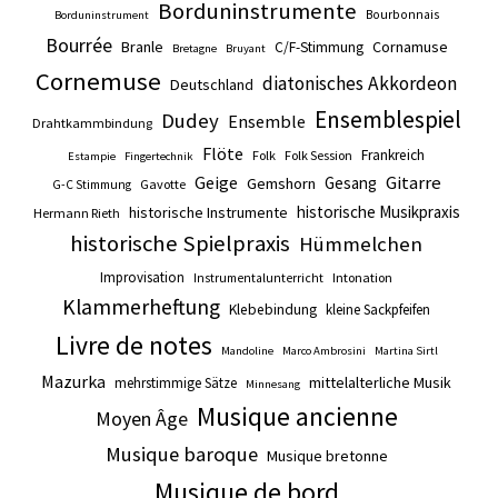
Borduninstrumente
Bourbonnais
Borduninstrument
Bourrée
Branle
Cornamuse
C/F-Stimmung
Bretagne
Bruyant
Cornemuse
diatonisches Akkordeon
Deutschland
Ensemblespiel
Dudey
Ensemble
Drahtkammbindung
Flöte
Frankreich
Folk
Folk Session
Estampie
Fingertechnik
Gitarre
Geige
Gesang
Gemshorn
Gavotte
G-C Stimmung
historische Musikpraxis
historische Instrumente
Hermann Rieth
historische Spielpraxis
Hümmelchen
Improvisation
Intonation
Instrumentalunterricht
Klammerheftung
Klebebindung
kleine Sackpfeifen
Livre de notes
Mandoline
Marco Ambrosini
Martina Sirtl
Mazurka
mittelalterliche Musik
mehrstimmige Sätze
Minnesang
Musique ancienne
Moyen Âge
Musique baroque
Musique bretonne
Musique de bord