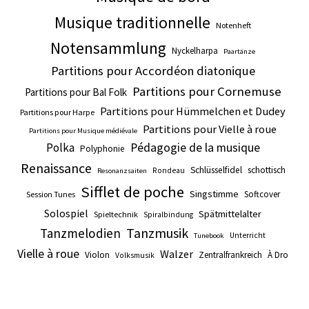
Musique traditionnelle
Notenheft
Notensammlung
Nyckelharpa
Paartänze
Partitions pour Accordéon diatonique
Partitions pour Cornemuse
Partitions pour Bal Folk
Partitions pour Hümmelchen et Dudey
Partitions pour Harpe
Partitions pour Vielle à roue
Partitions pour Musique médiévale
Pédagogie de la musique
Polka
Polyphonie
Renaissance
Schlüsselfidel
schottisch
Rondeau
Resonanzsaiten
Sifflet de poche
Singstimme
Softcover
Session Tunes
Solospiel
Spätmittelalter
Spieltechnik
Spiralbindung
Tanzmusik
Tanzmelodien
Unterricht
Tunebook
Vielle à roue
Walzer
Violon
Zentralfrankreich
À Dro
Volksmusik