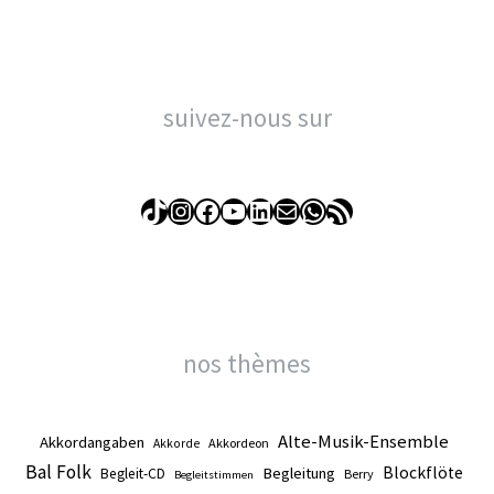
suivez-nous sur
TikTok
Instagram
Facebook
YouTube
LinkedIn
E-mail
WhatsApp
Flux RSS
nos thèmes
Alte-Musik-Ensemble
Akkordangaben
Akkordeon
Akkorde
Bal Folk
Blockflöte
Begleitung
Begleit-CD
Berry
Begleitstimmen