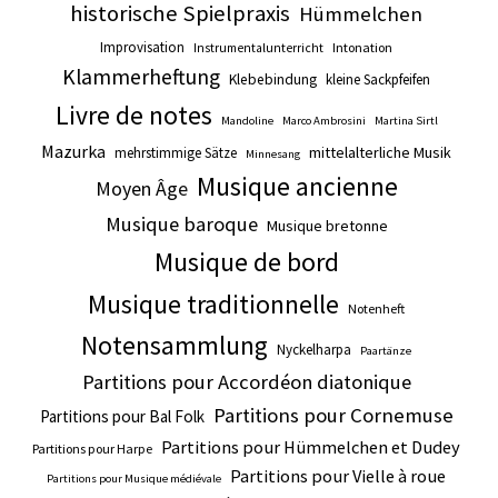
historische Spielpraxis
Hümmelchen
Improvisation
Intonation
Instrumentalunterricht
Klammerheftung
Klebebindung
kleine Sackpfeifen
Livre de notes
Mandoline
Marco Ambrosini
Martina Sirtl
Mazurka
mittelalterliche Musik
mehrstimmige Sätze
Minnesang
Musique ancienne
Moyen Âge
Musique baroque
Musique bretonne
Musique de bord
Musique traditionnelle
Notenheft
Notensammlung
Nyckelharpa
Paartänze
Partitions pour Accordéon diatonique
Partitions pour Cornemuse
Partitions pour Bal Folk
Partitions pour Hümmelchen et Dudey
Partitions pour Harpe
Partitions pour Vielle à roue
Partitions pour Musique médiévale