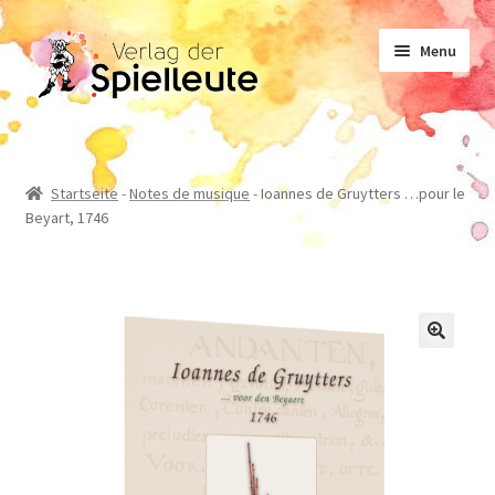
Aller
Aller
Menu
à
au
la
contenu
navigation
Notes de musique
Startseite
-
Notes de musique
-
Ioannes de Gruytters …pour le
Beyart, 1746
Manuel d’enseignement
Non-fiction
Romans