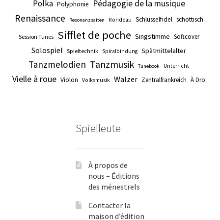
Pédagogie de la musique
Polka
Polyphonie
Renaissance
Schlüsselfidel
schottisch
Rondeau
Resonanzsaiten
Sifflet de poche
Singstimme
Softcover
Session Tunes
Solospiel
Spätmittelalter
Spieltechnik
Spiralbindung
Tanzmusik
Tanzmelodien
Unterricht
Tunebook
Vielle à roue
Walzer
Violon
Zentralfrankreich
À Dro
Volksmusik
Spielleute
À propos de
nous – Éditions
des ménestrels
Contacter la
maison d’édition