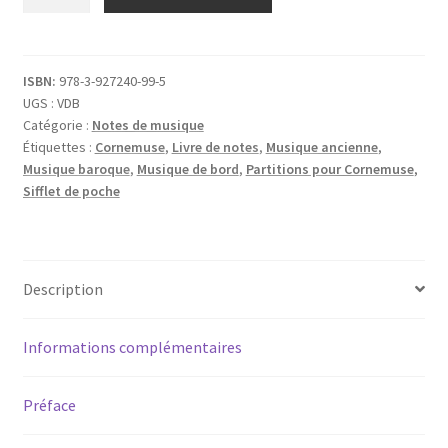
de
Ioannes
de
Gruytters
ISBN:
978-3-927240-99-5
UGS :
VDB
...pour
Catégorie :
Notes de musique
le
Étiquettes :
Cornemuse
,
Livre de notes
,
Musique ancienne
,
Beyart,
Musique baroque
,
Musique de bord
,
Partitions pour Cornemuse
,
1746
Sifflet de poche
Description
Informations complémentaires
Préface