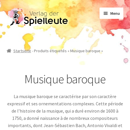
Aller
Aller
Menu
à
au
la
contenu
navigation
Notes de musique
Startseite
-
Produits étiquetés « Musique baroque »
Manuel d’enseignement
Musique baroque
Non-fiction
La musique baroque se caractérise par son caractère
Romans
expressif et ses ornementations complexes. Cette période
de l’histoire de la musique, qui a duré environ de 1600 à
1750, a donné naissance à de nombreux compositeurs
importants, dont Jean-Sébastien Bach, Antonio Vivaldi et