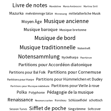
Livre de notes
Mandoline
Marco Ambrosini
Martina Sirtl
Mazurka
mittelalterliche Musik
mehrstimmige Sätze
Minnesang
Musique ancienne
Moyen Âge
Musique baroque
Musique bretonne
Musique de bord
Musique traditionnelle
Notenheft
Notensammlung
Nyckelharpa
Paartänze
Partitions pour Accordéon diatonique
Partitions pour Cornemuse
Partitions pour Bal Folk
Partitions pour Hümmelchen et Dudey
Partitions pour Harpe
Partitions pour Vielle à roue
Partitions pour Musique médiévale
Pédagogie de la musique
Polka
Polyphonie
Renaissance
Schlüsselfidel
schottisch
Rondeau
Resonanzsaiten
Sifflet de poche
Singstimme
Softcover
Session Tunes