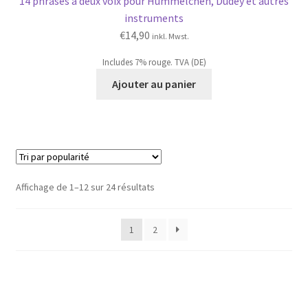
14 phrases à deux voix pour Hümmelchen, Dudey et autres
instruments
€
14,90
inkl. Mwst.
Includes 7% rouge. TVA (DE)
Ajouter au panier
Trié
Affichage de 1–12 sur 24 résultats
par
popularité
1
2