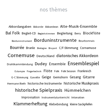
nos thèmes
Alte-Musik-Ensemble
Akkordangaben
Akkordeon
Akkorde
Bal Folk
Blockflöte
Begleitung
Begleit-CD
Berry
Begleitstimmen
Borduninstrumente
Bourbonnais
Borduninstrument
Bourrée
Branle
Cornamuse
C/F-Stimmung
Bretagne
Bruyant
Cornemuse
diatonisches Akkordeon
Deutschland
Ensemblespiel
Dudey
Ensemble
Drahtkammbindung
Flöte
Frankreich
Folk
Folk Session
Estampie
Fingertechnik
Gitarre
Geige
Gesang
Gemshorn
Gavotte
G-C Stimmung
historische Musikpraxis
historische Instrumente
Hermann Rieth
historische Spielpraxis
Hümmelchen
Improvisation
Intonation
Instrumentalunterricht
Klammerheftung
Klebebindung
kleine Sackpfeifen