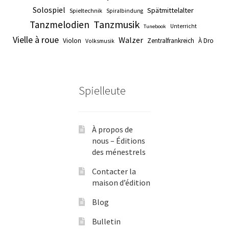
Solospiel
Spätmittelalter
Spieltechnik
Spiralbindung
Tanzmusik
Tanzmelodien
Unterricht
Tunebook
Vielle à roue
Walzer
Violon
Zentralfrankreich
À Dro
Volksmusik
Spielleute
À propos de
nous – Éditions
des ménestrels
Contacter la
maison d’édition
Blog
Bulletin