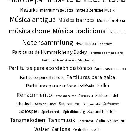
Mandolina
Marco Ambrosini
Martina Sirtl
Mazurka
mittelalterliche Musik
mehrstimmige Sätze
Música antigua
Música barroca
Música bretona
música drone
Música tradicional
Notenheft
Notensammlung
Nyckelharpa
Paartänze
Partituras de Hümmelchen y Dudey
Partituras de Minnesang
Partituras de música de la Edad Media
Partituras para acordeón diatónico
Partituras para arpa
Partituras para gaita
Partituras para Bal Folk
Polka
Partituras para zanfona
Polifonía
Renacimiento
Schlüsselfidel
Rondeau
Resonanzsaiten
Singstimme
schottisch
Softcover
Session Tunes
Sintonizador
Solospiel
Spätmittelalter
Spieltechnik
Spiralbindung
Tanzmusik
Tanzmelodien
Violín
Unterricht
Volksmusik
Zanfona
Walzer
Zentralfrankreich