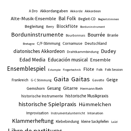
Akkordangaben
A Dro
Akkordeon
Akkorde
Alte-Musik-Ensemble
Bal Folk
Begleit-CD
Begleitstimmen
Blockflöte
Begleitung
Berry
Borduninstrument
Borduninstrumente
Bourrée
Branle
Bourbonnais
Cornamuse
Deutschland
C/F-Stimmung
Bretagne
Dudey
diatonisches Akkordeon
Drahtkammbindung
Edad Media
Educación musical
Ensemble
Ensemblespiel
Flöte
Folk
Folk Session
Estampie
Fingertechnik
Gaita
Gaitas
Geige
Frankreich
Gavotte
G-C Stimmung
Gitarre
Gesang
Gemshorn
Hermann Rieth
historische Musikpraxis
historische Instrumente
historische Spielpraxis
Hümmelchen
Improvisation
Intonation
Instrumentalunterricht
Klammerheftung
Klebebindung
kleine Sackpfeifen
Laúd
Libro de partituras