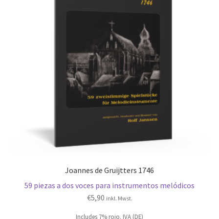
Joannes de Gruijtters 1746
59 piezas a dos voces para instrumentos melódicos
€
5,90
inkl. Mwst.
Includes 7% rojo. IVA (DE)