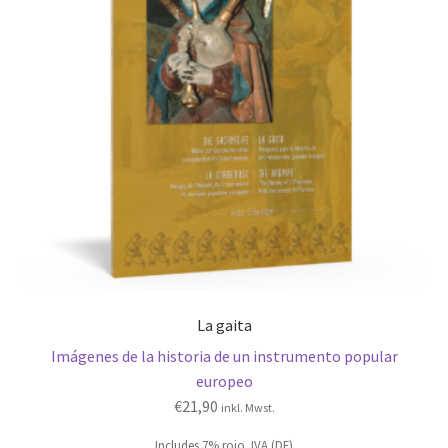
La gaita
Imágenes de la historia de un instrumento popular
europeo
€
21,90
inkl. Mwst.
Includes 7% rojo. IVA (DE)