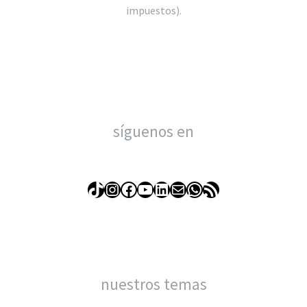
impuestos).
síguenos en
TikTok
Instagram
Facebook
YouTube
LinkedIn
Correo electrónico
WhatsApp
Feed RSS
nuestros temas