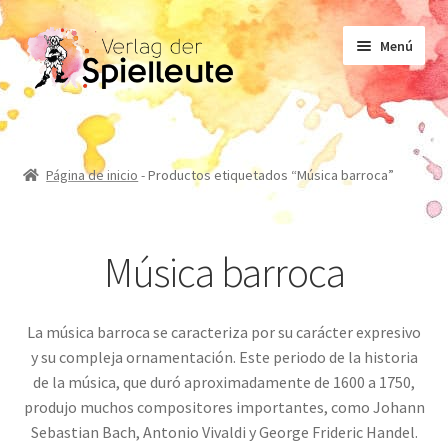
Ir
Ir
Menú
a
al
la
contenido
navegación
Partituras
Página de inicio
-
Productos etiquetados “Música barroca”
Libro de texto
Música barroca
No ficción
La música barroca se caracteriza por su carácter expresivo
Novelas
y su compleja ornamentación. Este periodo de la historia
de la música, que duró aproximadamente de 1600 a 1750,
produjo muchos compositores importantes, como Johann
Sebastian Bach, Antonio Vivaldi y George Frideric Handel.