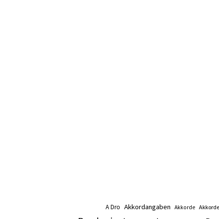
Akkordangaben
A Dro
Akkord
Akkorde