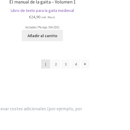
El manual de la gaita – Volumen 1
Libro de texto para la gaita medieval
€
24,90
inkl. Mwst.
Includes 7% rojo. IVA (DE)
Añadir al carrito
1
2
3
4
levar costes adicionales (por ejemplo, por