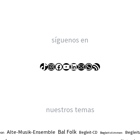
síguenos en
TikTok
Instagram
Facebook
YouTube
LinkedIn
Correo electrónico
WhatsApp
Feed RSS
nuestros temas
Alte-Musik-Ensemble
Bal Folk
Begleit
Begleit-CD
eon
Begleitstimmen