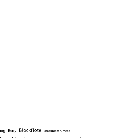
Blockflöte
ung
Berry
Borduninstrument