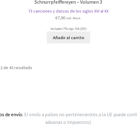
Schnurrpfeiffereyen – Volumen 3
73 canciones y danzas de los siglos XVI al XX
€
7,90
inkl. Mwst.
Includes 7% rojo. IVA (DE)
Añadir al carrito
Ordenado
2 de 43 resultado
por
popularidad
os de envío.
El envío a países no pertenecientes a la UE puede conl
aduanas o impuestos).