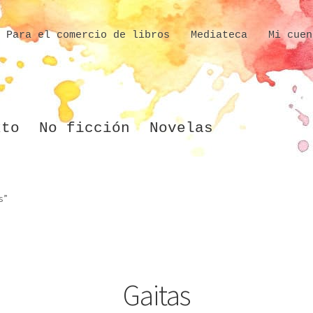
Para el comercio de libros
Mediateca
Mi cuen
xto
No ficción
Novelas
s”
Gaitas