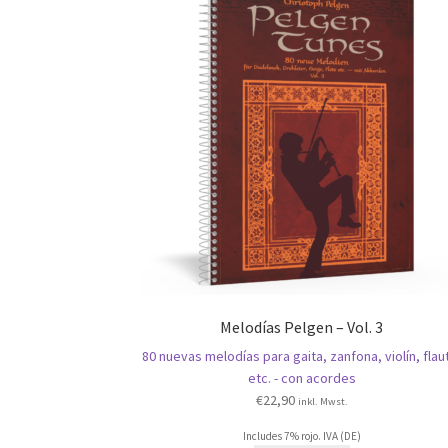
Melodías Pelgen – Vol. 3
80 nuevas melodías para gaita, zanfona, violín, flau
etc. - con acordes
€
22,90
inkl. Mwst.
Includes 7% rojo. IVA (DE)