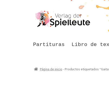
Ir
Ir
a
al
la
contenido
navegación
Partituras
Libro de te
Página de inicio
-
Productos etiquetados “Gaita