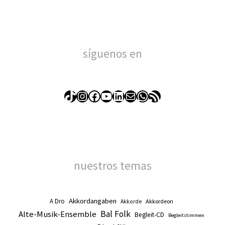
síguenos en
TikTok
Instagram
Facebook
YouTube
LinkedIn
Correo electrónico
WhatsApp
Feed RSS
nuestros temas
Akkordangaben
A Dro
Akkordeon
Akkorde
Alte-Musik-Ensemble
Bal Folk
Begleit-CD
Begleitstimmen