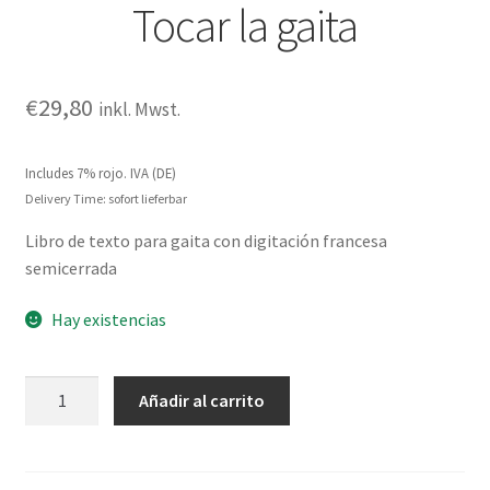
Tocar la gaita
€
29,80
inkl. Mwst.
Includes 7% rojo. IVA (DE)
Delivery Time: sofort lieferbar
Libro de texto para gaita con digitación francesa
semicerrada
Hay existencias
Tocar
Añadir al carrito
la
gaita
cantidad