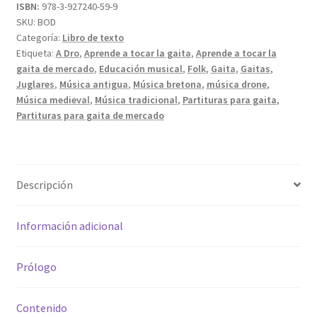
ISBN:
978-3-927240-59-9
SKU:
BOD
Categoría:
Libro de texto
Etiqueta:
A Dro
,
Aprende a tocar la gaita
,
Aprende a tocar la
gaita de mercado
,
Educación musical
,
Folk
,
Gaita
,
Gaitas
,
Juglares
,
Música antigua
,
Música bretona
,
música drone
,
Música medieval
,
Música tradicional
,
Partituras para gaita
,
Partituras para gaita de mercado
Descripción
Información adicional
Prólogo
Contenido