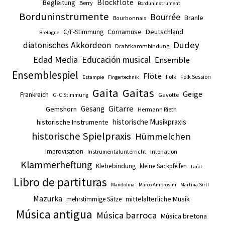
Blockflöte
Begleitung
Berry
Borduninstrument
Borduninstrumente
Bourrée
Branle
Bourbonnais
Cornamuse
Deutschland
C/F-Stimmung
Bretagne
Dudey
diatonisches Akkordeon
Drahtkammbindung
Edad Media
Educación musical
Ensemble
Ensemblespiel
Flöte
Folk
Folk Session
Estampie
Fingertechnik
Gaita
Gaitas
Geige
Frankreich
Gavotte
G-C Stimmung
Gitarre
Gesang
Gemshorn
Hermann Rieth
historische Musikpraxis
historische Instrumente
historische Spielpraxis
Hümmelchen
Improvisation
Intonation
Instrumentalunterricht
Klammerheftung
Klebebindung
kleine Sackpfeifen
Laúd
Libro de partituras
Mandolina
Marco Ambrosini
Martina Sirtl
Mazurka
mittelalterliche Musik
mehrstimmige Sätze
Música antigua
Música barroca
Música bretona