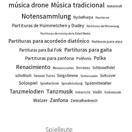
música drone
Música tradicional
Notenheft
Notensammlung
Nyckelharpa
Paartänze
Partituras de Hümmelchen y Dudey
Partituras de Minnesang
Partituras de música de la Edad Media
Partituras para acordeón diatónico
Partituras para arpa
Partituras para gaita
Partituras para Bal Folk
Polka
Partituras para zanfona
Polifonía
Renacimiento
Schlüsselfidel
Rondeau
Resonanzsaiten
Singstimme
schottisch
Softcover
Session Tunes
Sintonizador
Solospiel
Spätmittelalter
Spieltechnik
Spiralbindung
Tanzmusik
Tanzmelodien
Violín
Unterricht
Volksmusik
Zanfona
Walzer
Zentralfrankreich
Spielleute