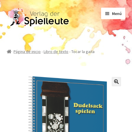
Ir
Ir
Menú
a
al
la
contenido
navegación
Partituras
Página de inicio
-
Libro de texto
-
Tocar la gaita
Libro de texto
No ficción
Novelas