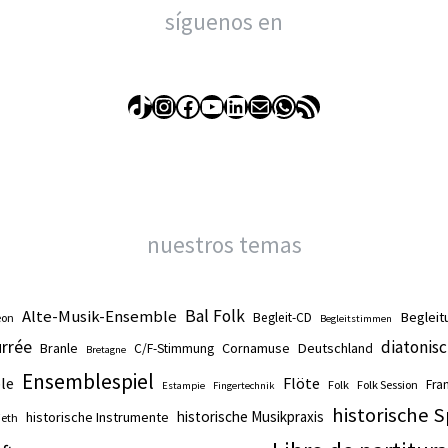
síguenos en
TikTok
Instagram
Facebook
YouTube
LinkedIn
Correo electrónico
WhatsApp
Feed RSS
nuestros temas
Alte-Musik-Ensemble
Bal Folk
Begleit
Begleit-CD
eon
Begleitstimmen
rrée
diatonis
Branle
Cornamuse
Deutschland
C/F-Stimmung
Bretagne
Ensemblespiel
le
Flöte
Fra
Folk
Folk Session
Estampie
Fingertechnik
historische S
historische Musikpraxis
historische Instrumente
eth