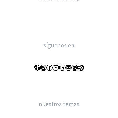
síguenos en
TikTok
Instagram
Facebook
YouTube
LinkedIn
Correo electrónico
WhatsApp
Feed RSS
nuestros temas