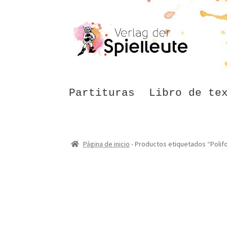
Ir
Ir
a
al
la
contenido
navegación
Partituras
Libro de te
Página de inicio
-
Productos etiquetados “Polifo