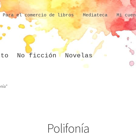
Para el comercio de libros
Mediateca
Mi cuen
xto
No ficción
Novelas
nía”
Polifonía