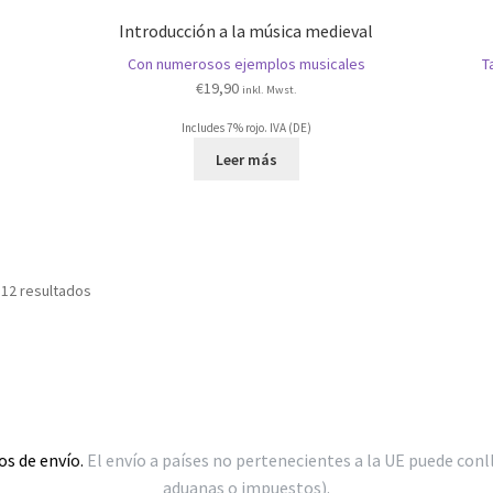
Introducción a la música medieval
Con numerosos ejemplos musicales
T
€
19,90
inkl. Mwst.
Includes 7% rojo. IVA (DE)
Leer más
Ordenado
 12 resultados
por
popularidad
os de envío.
El envío a países no pertenecientes a la UE puede conl
aduanas o impuestos).