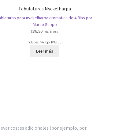
Tabulaturas Nyckelharpa
ablaturas para nyckelharpa cromática de 4 filas por
Marco Suppo
€
36,90
inkl. Mwst.
Includes 7% rojo. IVA (DE)
Leer más
levar costes adicionales (por ejemplo, por