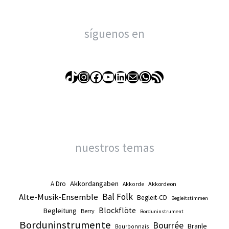
síguenos en
TikTok
Instagram
Facebook
YouTube
LinkedIn
Correo electrónico
WhatsApp
Feed RSS
nuestros temas
Akkordangaben
A Dro
Akkordeon
Akkorde
Alte-Musik-Ensemble
Bal Folk
Begleit-CD
Begleitstimmen
Blockflöte
Begleitung
Berry
Borduninstrument
Borduninstrumente
Bourrée
Branle
Bourbonnais