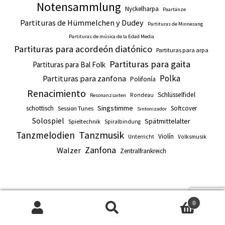
Notensammlung
Nyckelharpa
Paartänze
Partituras de Hümmelchen y Dudey
Partituras de Minnesang
Partituras de música de la Edad Media
Partituras para acordeón diatónico
Partituras para arpa
Partituras para gaita
Partituras para Bal Folk
Polka
Partituras para zanfona
Polifonía
Renacimiento
Schlüsselfidel
Rondeau
Resonanzsaiten
Singstimme
schottisch
Softcover
Session Tunes
Sintonizador
Solospiel
Spätmittelalter
Spieltechnik
Spiralbindung
Tanzmusik
Tanzmelodien
Violín
Unterricht
Volksmusik
Zanfona
Walzer
Zentralfrankreich
Spielleute
0