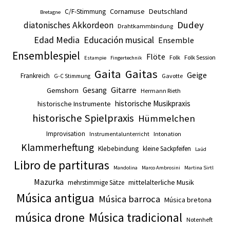
Cornamuse
Deutschland
C/F-Stimmung
Bretagne
Dudey
diatonisches Akkordeon
Drahtkammbindung
Edad Media
Educación musical
Ensemble
Ensemblespiel
Flöte
Folk
Folk Session
Estampie
Fingertechnik
Gaita
Gaitas
Geige
Frankreich
Gavotte
G-C Stimmung
Gitarre
Gesang
Gemshorn
Hermann Rieth
historische Musikpraxis
historische Instrumente
historische Spielpraxis
Hümmelchen
Improvisation
Intonation
Instrumentalunterricht
Klammerheftung
Klebebindung
kleine Sackpfeifen
Laúd
Libro de partituras
Mandolina
Marco Ambrosini
Martina Sirtl
Mazurka
mittelalterliche Musik
mehrstimmige Sätze
Música antigua
Música barroca
Música bretona
música drone
Música tradicional
Notenheft