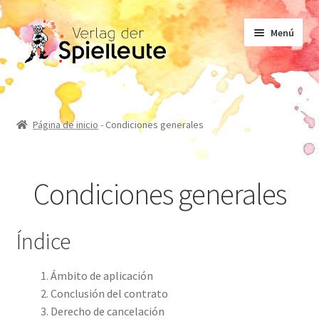
Ir
Ir
Menú
a
al
la
contenido
navegación
Partituras
Página de inicio
-
Condiciones generales
Libro de texto
Condiciones generales
No ficción
Índice
Novelas
Ámbito de aplicación
Conclusión del contrato
Derecho de cancelación