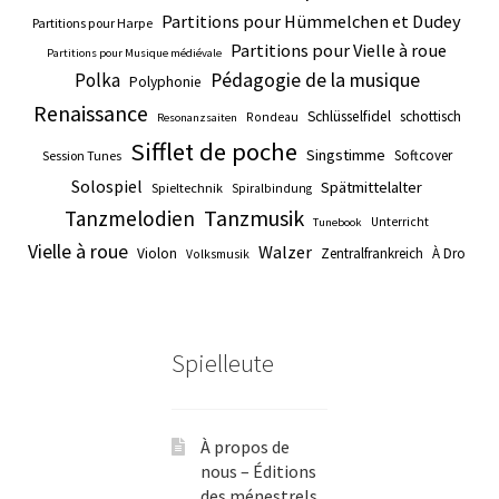
Partitions pour Hümmelchen et Dudey
Partitions pour Harpe
Partitions pour Vielle à roue
Partitions pour Musique médiévale
Pédagogie de la musique
Polka
Polyphonie
Renaissance
Schlüsselfidel
schottisch
Rondeau
Resonanzsaiten
Sifflet de poche
Singstimme
Softcover
Session Tunes
Solospiel
Spätmittelalter
Spieltechnik
Spiralbindung
Tanzmusik
Tanzmelodien
Unterricht
Tunebook
Vielle à roue
Walzer
Violon
Zentralfrankreich
À Dro
Volksmusik
Spielleute
À propos de
nous – Éditions
des ménestrels