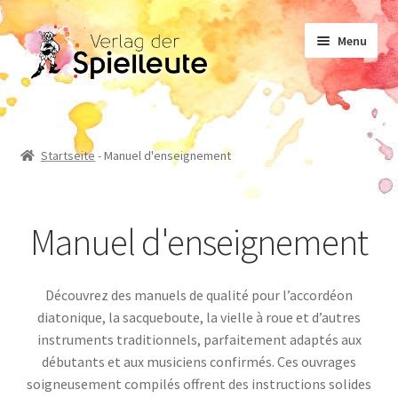
Aller
Aller
Menu
à
au
la
contenu
navigation
Notes de musique
Startseite
-
Manuel d'enseignement
Manuel d’enseignement
Manuel d'enseignement
Non-fiction
Découvrez des manuels de qualité pour l’accordéon
Romans
diatonique, la sacqueboute, la vielle à roue et d’autres
instruments traditionnels, parfaitement adaptés aux
débutants et aux musiciens confirmés. Ces ouvrages
soigneusement compilés offrent des instructions solides