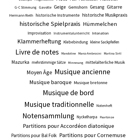
Gitarre
Geige
Gesang
Gemshorn
Gavotte
G-C Stimmung
historische Musikpraxis
historische Instrumente
Hermann Rieth
historische Spielpraxis
Hümmelchen
Improvisation
Intonation
Instrumentalunterricht
Klammerheftung
Klebebindung
kleine Sackpfeifen
Livre de notes
Mandoline
Marco Ambrosini
Martina Sirtl
Mazurka
mittelalterliche Musik
mehrstimmige Sätze
Minnesang
Musique ancienne
Moyen Âge
Musique baroque
Musique bretonne
Musique de bord
Musique traditionnelle
Notenheft
Notensammlung
Nyckelharpa
Paartänze
Partitions pour Accordéon diatonique
Partitions pour Cornemuse
Partitions pour Bal Folk