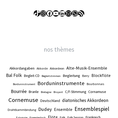
TikTok
Instagram
Facebook
YouTube
LinkedIn
E-mail
WhatsApp
Flux RSS
nos thèmes
Alte-Musik-Ensemble
Akkordangaben
Akkordeon
Akkorde
Bal Folk
Blockflöte
Begleitung
Begleit-CD
Berry
Begleitstimmen
Borduninstrumente
Bourbonnais
Borduninstrument
Bourrée
Branle
Cornamuse
C/F-Stimmung
Bretagne
Bruyant
Cornemuse
diatonisches Akkordeon
Deutschland
Ensemblespiel
Dudey
Ensemble
Drahtkammbindung
Flöte
Frankreich
Folk
Folk Session
Estampie
Fingertechnik