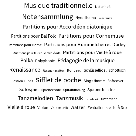
Musique traditionnelle
Notenheft
Notensammlung
Nyckelharpa
Paartänze
Partitions pour Accordéon diatonique
Partitions pour Cornemuse
Partitions pour Bal Folk
Partitions pour Hümmelchen et Dudey
Partitions pour Harpe
Partitions pour Vielle à roue
Partitions pour Musique médiévale
Pédagogie de la musique
Polka
Polyphonie
Renaissance
Schlüsselfidel
schottisch
Rondeau
Resonanzsaiten
Sifflet de poche
Singstimme
Softcover
Session Tunes
Solospiel
Spätmittelalter
Spieltechnik
Spiralbindung
Tanzmusik
Tanzmelodien
Unterricht
Tunebook
Vielle à roue
Walzer
Violon
Zentralfrankreich
À Dro
Volksmusik