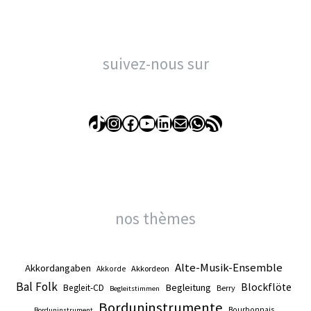
suivez-nous sur
TikTok
Instagram
Facebook
YouTube
LinkedIn
E-mail
WhatsApp
Flux RSS
nos thèmes
Alte-Musik-Ensemble
Akkordangaben
Akkordeon
Akkorde
Bal Folk
Blockflöte
Begleitung
Begleit-CD
Berry
Begleitstimmen
Borduninstrumente
Bourbonnais
Borduninstrument