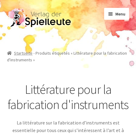
Aller
Aller
Menu
à
au
la
contenu
navigation
Notes de musique
Startseite
-
Produits étiquetés « Littérature pour la fabrication
d'instruments »
Manuel d’enseignement
Non-fiction
Littérature pour la
fabrication d'instruments
Romans
La littérature sur la fabrication d’instruments est
essentielle pour tous ceux qui s’intéressent à l’art et à