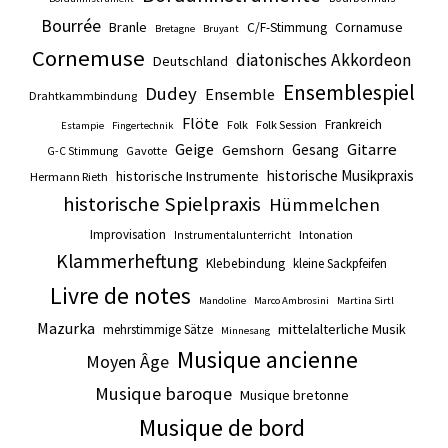
Bourrée
Branle
Cornamuse
C/F-Stimmung
Bretagne
Bruyant
Cornemuse
diatonisches Akkordeon
Deutschland
Ensemblespiel
Dudey
Ensemble
Drahtkammbindung
Flöte
Frankreich
Folk
Folk Session
Estampie
Fingertechnik
Gitarre
Geige
Gesang
Gemshorn
Gavotte
G-C Stimmung
historische Musikpraxis
historische Instrumente
Hermann Rieth
historische Spielpraxis
Hümmelchen
Improvisation
Intonation
Instrumentalunterricht
Klammerheftung
Klebebindung
kleine Sackpfeifen
Livre de notes
Mandoline
Marco Ambrosini
Martina Sirtl
Mazurka
mittelalterliche Musik
mehrstimmige Sätze
Minnesang
Musique ancienne
Moyen Âge
Musique baroque
Musique bretonne
Musique de bord