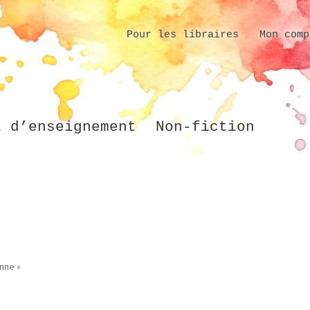
Pour les libraires
Mon comp
l d’enseignement
Non-fiction
nne »