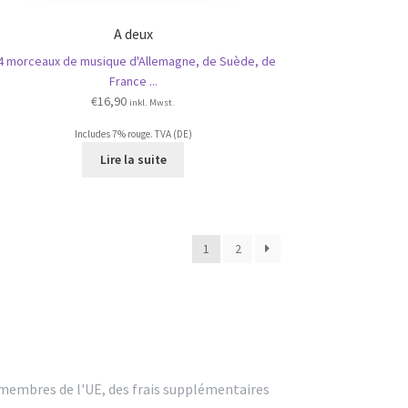
A deux
4 morceaux de musique d'Allemagne, de Suède, de
France ...
€
16,90
inkl. Mwst.
Includes 7% rouge. TVA (DE)
Lire la suite
1
2
n membres de l'UE, des frais supplémentaires