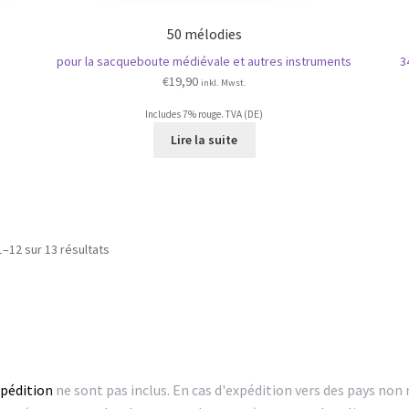
50 mélodies
pour la sacqueboute médiévale et autres instruments
3
€
19,90
inkl. Mwst.
Includes 7% rouge. TVA (DE)
Lire la suite
Trié
1–12 sur 13 résultats
par
popularité
xpédition
ne sont pas inclus. En cas d'expédition vers des pays no