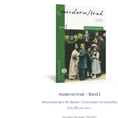
moderne/trad. – Band 1
Nouveaux airs de danse / Ecossaise et mazurka
€
21,90
inkl. Mwst.
Includes 7% rouge. TVA (DE)