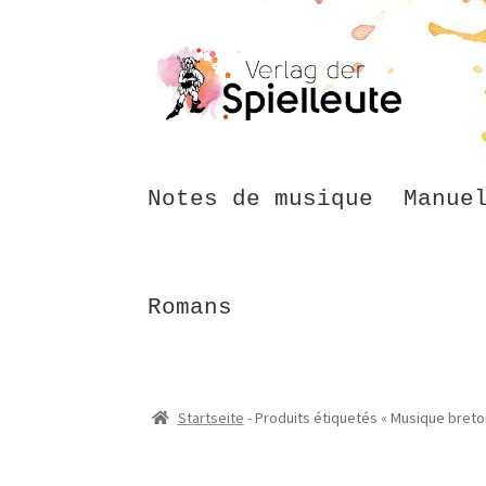
Aller
Aller
à
au
la
contenu
navigation
Notes de musique
Manue
Romans
Startseite
-
Produits étiquetés « Musique breto