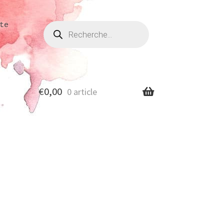
Recherche
te
de
produits
€
0,00
0 article