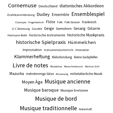
Cornemuse
diatonisches Akkordeon
Deutschland
Ensemblespiel
Dudey
Ensemble
Drahtkammbindung
Flöte
Frankreich
Folk
Folk Session
Estampie
Fingertechnik
Gitarre
Geige
Gesang
Gemshorn
Gavotte
G-C Stimmung
historische Musikpraxis
historische Instrumente
Hermann Rieth
historische Spielpraxis
Hümmelchen
Improvisation
Intonation
Instrumentalunterricht
Klammerheftung
Klebebindung
kleine Sackpfeifen
Livre de notes
Mandoline
Marco Ambrosini
Martina Sirtl
Mazurka
mittelalterliche Musik
mehrstimmige Sätze
Minnesang
Musique ancienne
Moyen Âge
Musique baroque
Musique bretonne
Musique de bord
Musique traditionnelle
Notenheft