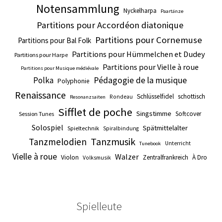
Notensammlung
Nyckelharpa
Paartänze
Partitions pour Accordéon diatonique
Partitions pour Cornemuse
Partitions pour Bal Folk
Partitions pour Hümmelchen et Dudey
Partitions pour Harpe
Partitions pour Vielle à roue
Partitions pour Musique médiévale
Pédagogie de la musique
Polka
Polyphonie
Renaissance
Schlüsselfidel
schottisch
Rondeau
Resonanzsaiten
Sifflet de poche
Singstimme
Softcover
Session Tunes
Solospiel
Spätmittelalter
Spieltechnik
Spiralbindung
Tanzmusik
Tanzmelodien
Unterricht
Tunebook
Vielle à roue
Walzer
Violon
Zentralfrankreich
À Dro
Volksmusik
Spielleute