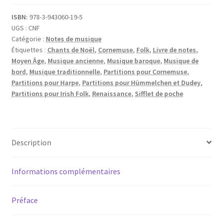
n
fife
ISBN:
978-3-943060-19-5
UGS :
CNF
Catégorie :
Notes de musique
Étiquettes :
Chants de Noël
,
Cornemuse
,
Folk
,
Livre de notes
,
Moyen Âge
,
Musique ancienne
,
Musique baroque
,
Musique de
bord
,
Musique traditionnelle
,
Partitions pour Cornemuse
,
Partitions pour Harpe
,
Partitions pour Hümmelchen et Dudey
,
Partitions pour Irish Folk
,
Renaissance
,
Sifflet de poche
Description
Informations complémentaires
Préface