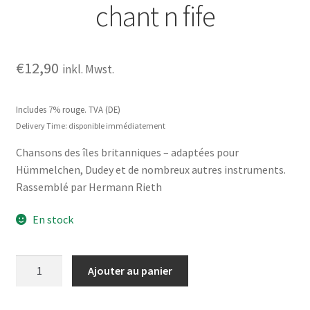
chant n fife
€
12,90
inkl. Mwst.
Includes 7% rouge. TVA (DE)
Delivery Time: disponible immédiatement
Chansons des îles britanniques – adaptées pour
Hümmelchen, Dudey et de nombreux autres instruments.
Rassemblé par Hermann Rieth
En stock
quantité
Ajouter au panier
de
chant