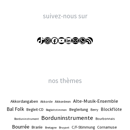
suivez-nous sur
TikTok
Instagram
Facebook
YouTube
LinkedIn
E-mail
WhatsApp
Flux RSS
nos thèmes
Alte-Musik-Ensemble
Akkordangaben
Akkordeon
Akkorde
Bal Folk
Blockflöte
Begleitung
Begleit-CD
Berry
Begleitstimmen
Borduninstrumente
Bourbonnais
Borduninstrument
Bourrée
Branle
Cornamuse
C/F-Stimmung
Bretagne
Bruyant