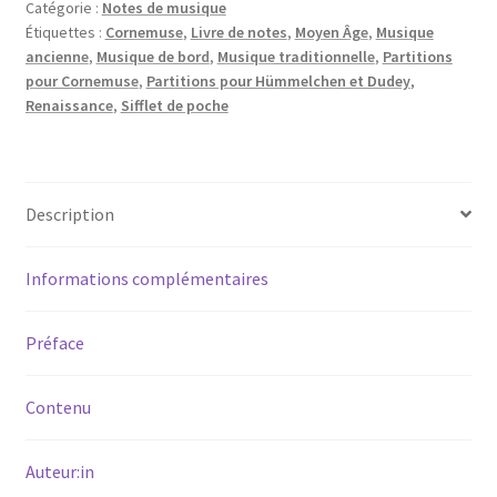
Catégorie :
Notes de musique
Étiquettes :
Cornemuse
,
Livre de notes
,
Moyen Âge
,
Musique
ancienne
,
Musique de bord
,
Musique traditionnelle
,
Partitions
pour Cornemuse
,
Partitions pour Hümmelchen et Dudey
,
Renaissance
,
Sifflet de poche
Description
Informations complémentaires
Préface
Contenu
Auteur:in