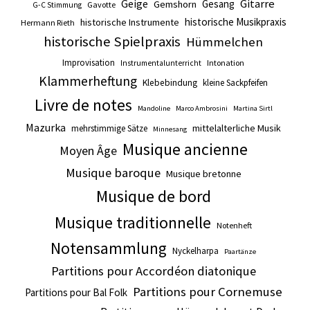
Gitarre
Geige
Gesang
Gemshorn
Gavotte
G-C Stimmung
historische Musikpraxis
historische Instrumente
Hermann Rieth
historische Spielpraxis
Hümmelchen
Improvisation
Intonation
Instrumentalunterricht
Klammerheftung
Klebebindung
kleine Sackpfeifen
Livre de notes
Mandoline
Marco Ambrosini
Martina Sirtl
Mazurka
mittelalterliche Musik
mehrstimmige Sätze
Minnesang
Musique ancienne
Moyen Âge
Musique baroque
Musique bretonne
Musique de bord
Musique traditionnelle
Notenheft
Notensammlung
Nyckelharpa
Paartänze
Partitions pour Accordéon diatonique
Partitions pour Cornemuse
Partitions pour Bal Folk