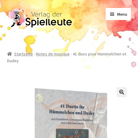
Aller
Aller
Menu
à
au
la
contenu
navigation
Notes de musique
Startseite
-
Notes de musique
-
41 duos pour Hümmelchen et
Dudey
Manuel d’enseignement
Non-fiction
Romans