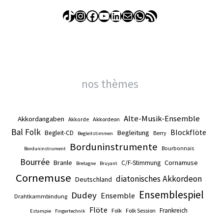
TikTok
Instagram
Facebook
YouTube
LinkedIn
E-mail
WhatsApp
Flux RSS
nos thèmes
Alte-Musik-Ensemble
Akkordangaben
Akkordeon
Akkorde
Bal Folk
Blockflöte
Begleitung
Begleit-CD
Berry
Begleitstimmen
Borduninstrumente
Bourbonnais
Borduninstrument
Bourrée
Branle
Cornamuse
C/F-Stimmung
Bretagne
Bruyant
Cornemuse
diatonisches Akkordeon
Deutschland
Ensemblespiel
Dudey
Ensemble
Drahtkammbindung
Flöte
Frankreich
Folk
Folk Session
Estampie
Fingertechnik