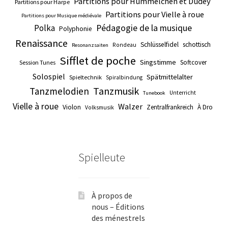
Partitions pour Hümmelchen et Dudey
Partitions pour Harpe
Partitions pour Vielle à roue
Partitions pour Musique médiévale
Pédagogie de la musique
Polka
Polyphonie
Renaissance
Schlüsselfidel
schottisch
Rondeau
Resonanzsaiten
Sifflet de poche
Singstimme
Softcover
Session Tunes
Solospiel
Spätmittelalter
Spieltechnik
Spiralbindung
Tanzmusik
Tanzmelodien
Unterricht
Tunebook
Vielle à roue
Walzer
Violon
Zentralfrankreich
À Dro
Volksmusik
Spielleute
À propos de
nous – Éditions
des ménestrels