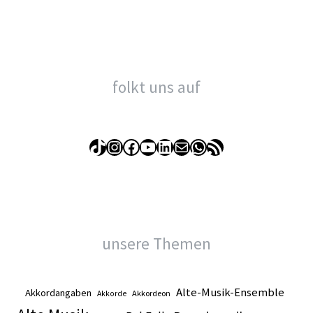
folkt uns auf
TikTok
Instagram
Facebook
YouTube
LinkedIn
E-Mail
WhatsApp
RSS-Feed
unsere Themen
Alte-Musik-Ensemble
Akkordangaben
Akkordeon
Akkorde