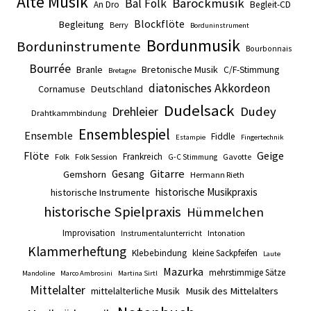
Alte Musik
Barockmusik
Bal Folk
An Dro
Begleit-CD
Blockflöte
Begleitung
Berry
Borduninstrument
Bordunmusik
Borduninstrumente
Bourbonnais
Bourrée
Branle
Bretonische Musik
C/F-Stimmung
Bretagne
diatonisches Akkordeon
Cornamuse
Deutschland
Dudelsack
Drehleier
Dudey
Drahtkammbindung
Ensemblespiel
Ensemble
Fiddle
Estampie
Fingertechnik
Flöte
Geige
Frankreich
Folk
Folk Session
Gavotte
G-C Stimmung
Gitarre
Gesang
Gemshorn
Hermann Rieth
historische Musikpraxis
historische Instrumente
historische Spielpraxis
Hümmelchen
Improvisation
Intonation
Instrumentalunterricht
Klammerheftung
Klebebindung
kleine Sackpfeifen
Laute
Mazurka
mehrstimmige Sätze
Mandoline
Marco Ambrosini
Martina Sirtl
Mittelalter
mittelalterliche Musik
Musik des Mittelalters