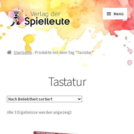
Zur
Zum
Menü
Navigation
Inhalt
springen
springen
Noten
Startseite
-
Produkte mit dem Tag “Tastatur”
Lehrwerk
Tastatur
Sachliteratur
Geschichten
Nach
Alle 3 Ergebnisse werden angezeigt
Beliebtheit
sortiert