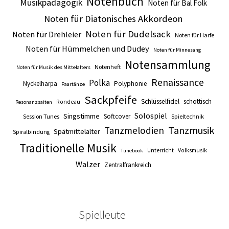
Notenbuch
Musikpädagogik
Noten für Bal Folk
Noten für Diatonisches Akkordeon
Noten für Dudelsack
Noten für Drehleier
Noten für Harfe
Noten für Hümmelchen und Dudey
Noten für Minnesang
Notensammlung
Notenheft
Noten für Musik des Mittelalters
Renaissance
Polka
Nyckelharpa
Polyphonie
Paartänze
Sackpfeife
Schlüsselfidel
schottisch
Rondeau
Resonanzsaiten
Solospiel
Singstimme
Softcover
Session Tunes
Spieltechnik
Tanzmusik
Tanzmelodien
Spätmittelalter
Spiralbindung
Traditionelle Musik
Unterricht
Volksmusik
Tunebook
Walzer
Zentralfrankreich
Spielleute