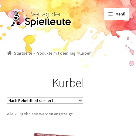
Zur
Zum
Menü
Navigation
Inhalt
springen
springen
Noten
Startseite
-
Produkte mit dem Tag “Kurbel”
Lehrwerk
Kurbel
Sachliteratur
Geschichten
Nach
Alle 2 Ergebnisse werden angezeigt
Beliebtheit
sortiert