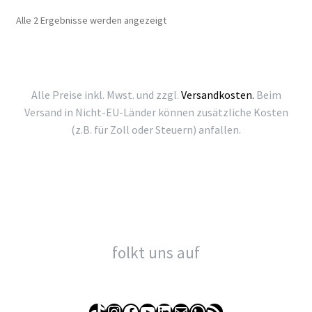
Nach
Alle 2 Ergebnisse werden angezeigt
Beliebtheit
sortiert
Alle Preise inkl. Mwst. und zzgl.
Versandkosten.
Beim
Versand in Nicht-EU-Länder können zusätzliche Kosten
(z.B. für Zoll oder Steuern) anfallen.
folkt uns auf
TikTok
Instagram
Facebook
YouTube
LinkedIn
E-Mail
WhatsApp
RSS-Feed