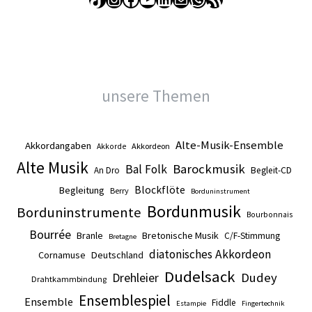
unsere Themen
Alte-Musik-Ensemble
Akkordangaben
Akkordeon
Akkorde
Alte Musik
Barockmusik
Bal Folk
An Dro
Begleit-CD
Blockflöte
Begleitung
Berry
Borduninstrument
Bordunmusik
Borduninstrumente
Bourbonnais
Bourrée
Branle
Bretonische Musik
C/F-Stimmung
Bretagne
diatonisches Akkordeon
Cornamuse
Deutschland
Dudelsack
Drehleier
Dudey
Drahtkammbindung
Ensemblespiel
Ensemble
Fiddle
Estampie
Fingertechnik