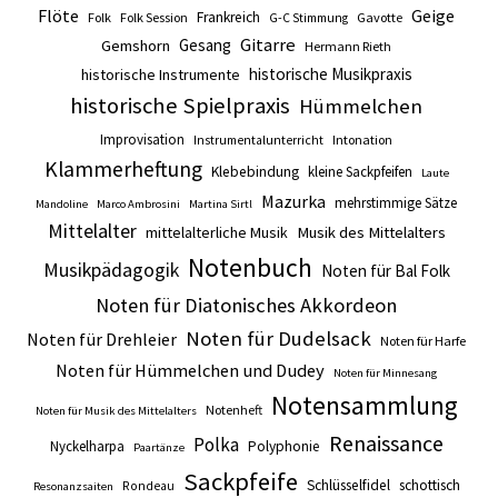
Flöte
Geige
Frankreich
Folk
Folk Session
Gavotte
G-C Stimmung
Gitarre
Gesang
Gemshorn
Hermann Rieth
historische Musikpraxis
historische Instrumente
historische Spielpraxis
Hümmelchen
Improvisation
Intonation
Instrumentalunterricht
Klammerheftung
Klebebindung
kleine Sackpfeifen
Laute
Mazurka
mehrstimmige Sätze
Mandoline
Marco Ambrosini
Martina Sirtl
Mittelalter
mittelalterliche Musik
Musik des Mittelalters
Notenbuch
Musikpädagogik
Noten für Bal Folk
Noten für Diatonisches Akkordeon
Noten für Dudelsack
Noten für Drehleier
Noten für Harfe
Noten für Hümmelchen und Dudey
Noten für Minnesang
Notensammlung
Notenheft
Noten für Musik des Mittelalters
Renaissance
Polka
Nyckelharpa
Polyphonie
Paartänze
Sackpfeife
Schlüsselfidel
schottisch
Rondeau
Resonanzsaiten