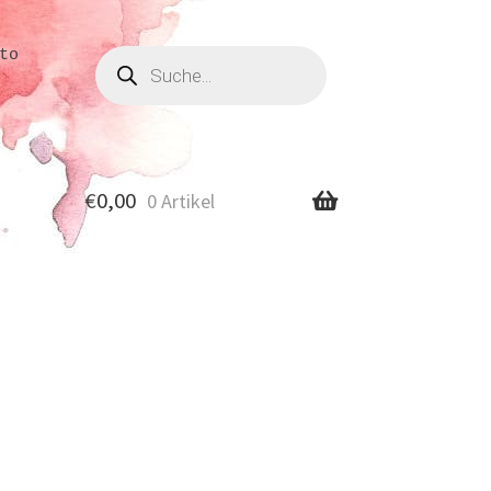
Produkte
to
suchen
€
0,00
0 Artikel