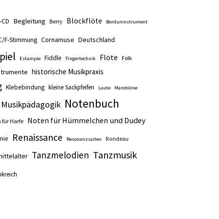
Blockflöte
Begleitung
t-CD
Berry
Borduninstrument
Cornamuse
Deutschland
C/F-Stimmung
piel
Flöte
Fiddle
Folk
Estampie
Fingertechnik
historische Musikpraxis
nstrumente
g
Klebebindung
kleine Sackpfeifen
Laute
Mandoline
Notenbuch
Musikpädagogik
Noten für Hümmelchen und Dudey
 für Harfe
Renaissance
nie
Rondeau
Resonanzsaiten
Tanzmusik
Tanzmelodien
ittelalter
nkreich