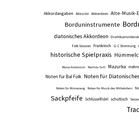
Alte-Musik-
Akkordangaben
Akkordeon
Akkorde
Bord
Borduninstrumente
diatonisches Akkordeon
Drahtkammbind
Frankreich
Folk Session
G-C Stimmung
historische Spielpraxis
Hümmelc
Mazurka
mehrs
Marco Ambrosini
Martina Sirtl
Noten für Diatonische
Noten für Bal Folk
No
Noten für Minnesang
Noten für Musik des Mittelalters
Sackpfeife
Schlüsselfidel
schottisch
Sessi
Trad