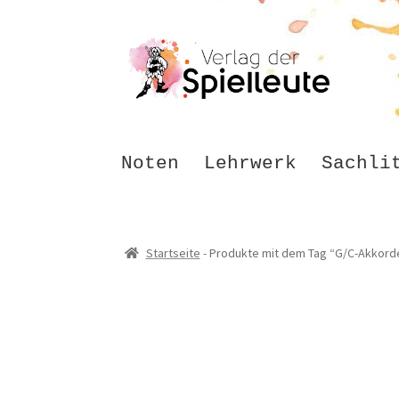
Zur
Zum
Navigation
Inhalt
springen
springen
Noten
Lehrwerk
Sachli
Startseite
-
Produkte mit dem Tag “G/C-Akkord