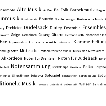
Alte Musik
Barockmusik
Ensemble
Bal Folk
An Dro
Beglei
unmusik
Bourrée
Branle
Bretonische Musik
Bourbonnais
Bretagne
Dudelsack
Ensembles
Drehleier
Dudey
Ensemble
ung
Gitarre
Geige
Gesang
Gemshorn
historische I
Gavotte
Hermann Rieth
Klammerheftun
hen
Improvisation
Intonation
Instrumentalunterricht
Mittelalter
mittelalterliche Musik
Musik des Mittelalters
timmige Sätze
s Akkordeon
Noten für Dudelsack
Noten für Drehleier
Noten
Notensammlung
Polka
Nyckelharpa
Polypho
tenheft
Paartänze
Solospiel
Singstimme
Spätm
Softcover
on Tunes
Spieltechnik
Spiralbindung
itionelle Musik
Walzer
Zentralfra
Unterricht
Volksmusik
Tunebook