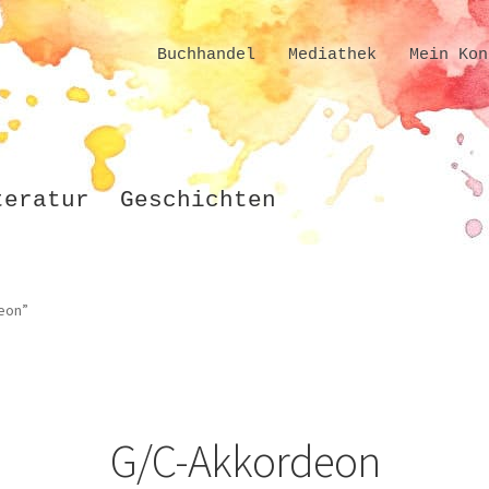
Buchhandel
Mediathek
Mein Kon
teratur
Geschichten
eon”
G/C-Akkordeon