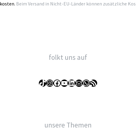
kosten.
Beim Versand in Nicht-EU-Länder können zusätzliche Kosten
folkt uns auf
TikTok
Instagram
Facebook
YouTube
LinkedIn
E-Mail
WhatsApp
RSS-Feed
unsere Themen