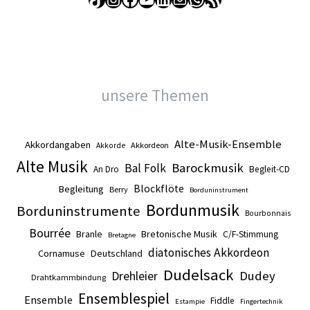
unsere Themen
Alte-Musik-Ensemble
Akkordangaben
Akkordeon
Akkorde
Alte Musik
Barockmusik
Bal Folk
An Dro
Begleit-CD
Blockflöte
Begleitung
Berry
Borduninstrument
Bordunmusik
Borduninstrumente
Bourbonnais
Bourrée
Branle
Bretonische Musik
C/F-Stimmung
Bretagne
diatonisches Akkordeon
Cornamuse
Deutschland
Dudelsack
Drehleier
Dudey
Drahtkammbindung
Ensemblespiel
Ensemble
Fiddle
Estampie
Fingertechnik