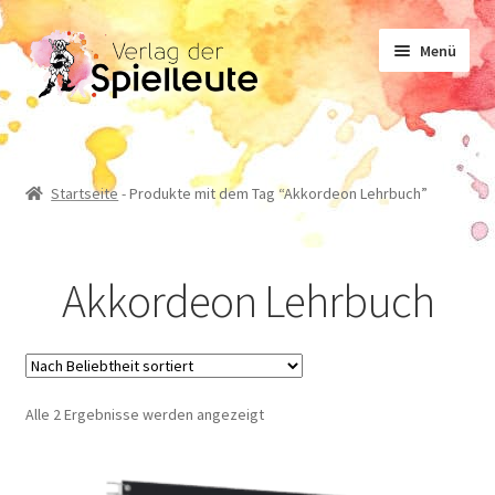
Zur
Zum
Menü
Navigation
Inhalt
springen
springen
Noten
Startseite
-
Produkte mit dem Tag “Akkordeon Lehrbuch”
Lehrwerk
Akkordeon Lehrbuch
Sachliteratur
Geschichten
Nach
Alle 2 Ergebnisse werden angezeigt
Beliebtheit
sortiert