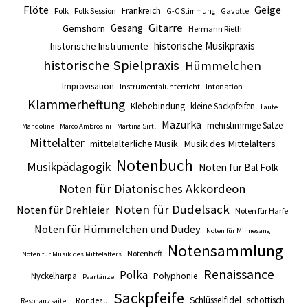
Flöte
Geige
Frankreich
Folk
Folk Session
Gavotte
G-C Stimmung
Gitarre
Gesang
Gemshorn
Hermann Rieth
historische Musikpraxis
historische Instrumente
historische Spielpraxis
Hümmelchen
Improvisation
Intonation
Instrumentalunterricht
Klammerheftung
Klebebindung
kleine Sackpfeifen
Laute
Mazurka
mehrstimmige Sätze
Mandoline
Marco Ambrosini
Martina Sirtl
Mittelalter
mittelalterliche Musik
Musik des Mittelalters
Notenbuch
Musikpädagogik
Noten für Bal Folk
Noten für Diatonisches Akkordeon
Noten für Dudelsack
Noten für Drehleier
Noten für Harfe
Noten für Hümmelchen und Dudey
Noten für Minnesang
Notensammlung
Notenheft
Noten für Musik des Mittelalters
Renaissance
Polka
Nyckelharpa
Polyphonie
Paartänze
Sackpfeife
Schlüsselfidel
schottisch
Rondeau
Resonanzsaiten