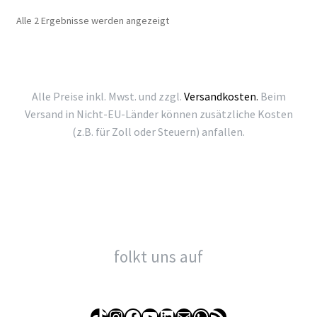
Nach
Alle 2 Ergebnisse werden angezeigt
Beliebtheit
sortiert
Alle Preise inkl. Mwst. und zzgl.
Versandkosten.
Beim
Versand in Nicht-EU-Länder können zusätzliche Kosten
(z.B. für Zoll oder Steuern) anfallen.
folkt uns auf
TikTok
Instagram
Facebook
YouTube
LinkedIn
E-Mail
WhatsApp
RSS-Feed