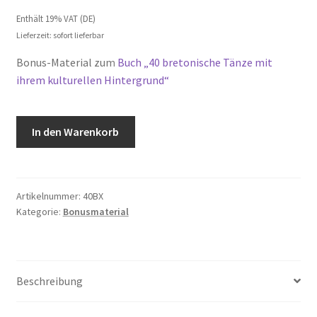
Enthält 19% VAT (DE)
Lieferzeit: sofort lieferbar
Bonus-Material zum
Buch „40 bretonische Tänze mit
ihrem kulturellen Hintergrund“
Nous
In den Warenkorb
les
ferons
danser
:
Artikelnummer:
40BX
Kategorie:
Bonusmaterial
Bretonische
Tänze
[Digital]
Menge
Beschreibung