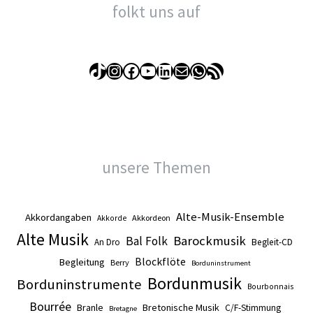
folkt uns auf
TikTok
Instagram
Facebook
YouTube
LinkedIn
E-Mail
WhatsApp
RSS-Feed
unsere Themen
Alte-Musik-Ensemble
Akkordangaben
Akkordeon
Akkorde
Alte Musik
Barockmusik
Bal Folk
An Dro
Begleit-CD
Blockflöte
Begleitung
Berry
Borduninstrument
Bordunmusik
Borduninstrumente
Bourbonnais
Bourrée
Branle
Bretonische Musik
C/F-Stimmung
Bretagne