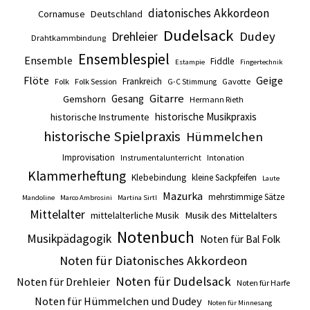
diatonisches Akkordeon
Cornamuse
Deutschland
Dudelsack
Drehleier
Dudey
Drahtkammbindung
Ensemblespiel
Ensemble
Fiddle
Estampie
Fingertechnik
Flöte
Geige
Frankreich
Folk
Folk Session
Gavotte
G-C Stimmung
Gitarre
Gesang
Gemshorn
Hermann Rieth
historische Musikpraxis
historische Instrumente
historische Spielpraxis
Hümmelchen
Improvisation
Intonation
Instrumentalunterricht
Klammerheftung
Klebebindung
kleine Sackpfeifen
Laute
Mazurka
mehrstimmige Sätze
Mandoline
Marco Ambrosini
Martina Sirtl
Mittelalter
mittelalterliche Musik
Musik des Mittelalters
Notenbuch
Musikpädagogik
Noten für Bal Folk
Noten für Diatonisches Akkordeon
Noten für Dudelsack
Noten für Drehleier
Noten für Harfe
Noten für Hümmelchen und Dudey
Noten für Minnesang