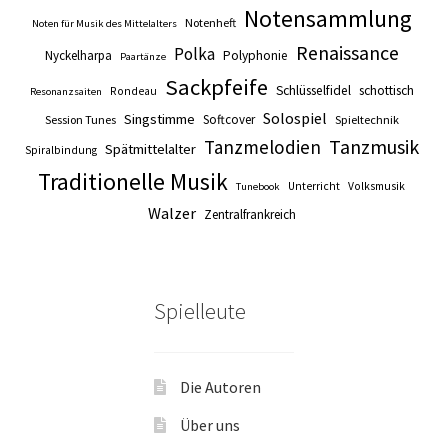
Notensammlung
Notenheft
Noten für Musik des Mittelalters
Renaissance
Polka
Nyckelharpa
Polyphonie
Paartänze
Sackpfeife
Schlüsselfidel
schottisch
Rondeau
Resonanzsaiten
Solospiel
Singstimme
Softcover
Session Tunes
Spieltechnik
Tanzmusik
Tanzmelodien
Spätmittelalter
Spiralbindung
Traditionelle Musik
Unterricht
Volksmusik
Tunebook
Walzer
Zentralfrankreich
Spielleute
Die Autoren
Über uns