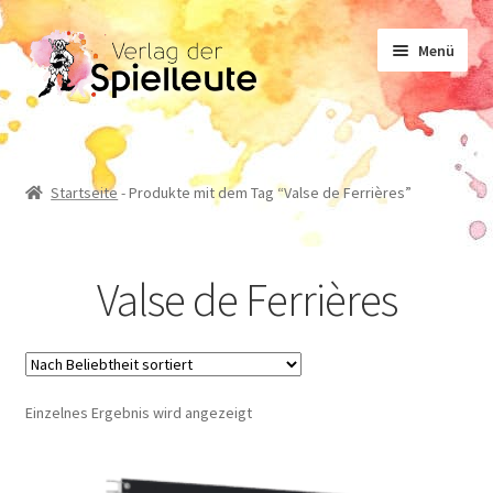
Zur
Zum
Menü
Navigation
Inhalt
springen
springen
Noten
Startseite
-
Produkte mit dem Tag “Valse de Ferrières”
Lehrwerk
Valse de Ferrières
Sachliteratur
Geschichten
Einzelnes Ergebnis wird angezeigt