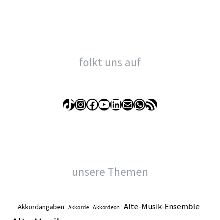
folkt uns auf
TikTok
Instagram
Facebook
YouTube
LinkedIn
E-Mail
WhatsApp
RSS-Feed
unsere Themen
Alte-Musik-Ensemble
Akkordangaben
Akkordeon
Akkorde