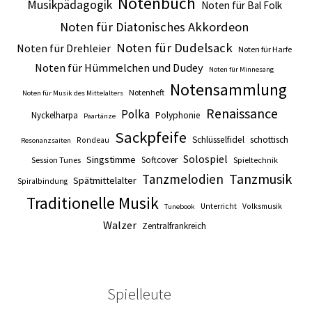
Notenbuch
Musikpädagogik
Noten für Bal Folk
Noten für Diatonisches Akkordeon
Noten für Dudelsack
Noten für Drehleier
Noten für Harfe
Noten für Hümmelchen und Dudey
Noten für Minnesang
Notensammlung
Notenheft
Noten für Musik des Mittelalters
Renaissance
Polka
Nyckelharpa
Polyphonie
Paartänze
Sackpfeife
Schlüsselfidel
schottisch
Rondeau
Resonanzsaiten
Solospiel
Singstimme
Softcover
Session Tunes
Spieltechnik
Tanzmusik
Tanzmelodien
Spätmittelalter
Spiralbindung
Traditionelle Musik
Unterricht
Volksmusik
Tunebook
Walzer
Zentralfrankreich
Spielleute