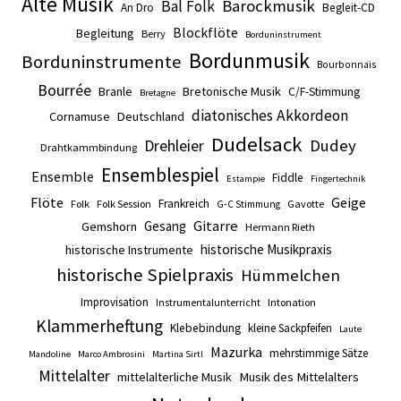
Alte Musik
Barockmusik
Bal Folk
An Dro
Begleit-CD
Blockflöte
Begleitung
Berry
Borduninstrument
Bordunmusik
Borduninstrumente
Bourbonnais
Bourrée
Branle
Bretonische Musik
C/F-Stimmung
Bretagne
diatonisches Akkordeon
Cornamuse
Deutschland
Dudelsack
Drehleier
Dudey
Drahtkammbindung
Ensemblespiel
Ensemble
Fiddle
Estampie
Fingertechnik
Flöte
Geige
Frankreich
Folk
Folk Session
Gavotte
G-C Stimmung
Gitarre
Gesang
Gemshorn
Hermann Rieth
historische Musikpraxis
historische Instrumente
historische Spielpraxis
Hümmelchen
Improvisation
Intonation
Instrumentalunterricht
Klammerheftung
Klebebindung
kleine Sackpfeifen
Laute
Mazurka
mehrstimmige Sätze
Mandoline
Marco Ambrosini
Martina Sirtl
Mittelalter
mittelalterliche Musik
Musik des Mittelalters