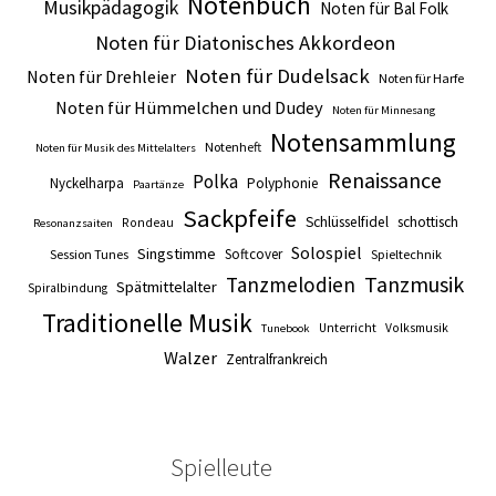
Notenbuch
Musikpädagogik
Noten für Bal Folk
Noten für Diatonisches Akkordeon
Noten für Dudelsack
Noten für Drehleier
Noten für Harfe
Noten für Hümmelchen und Dudey
Noten für Minnesang
Notensammlung
Notenheft
Noten für Musik des Mittelalters
Renaissance
Polka
Nyckelharpa
Polyphonie
Paartänze
Sackpfeife
Schlüsselfidel
schottisch
Rondeau
Resonanzsaiten
Solospiel
Singstimme
Softcover
Session Tunes
Spieltechnik
Tanzmusik
Tanzmelodien
Spätmittelalter
Spiralbindung
Traditionelle Musik
Unterricht
Volksmusik
Tunebook
Walzer
Zentralfrankreich
Spielleute