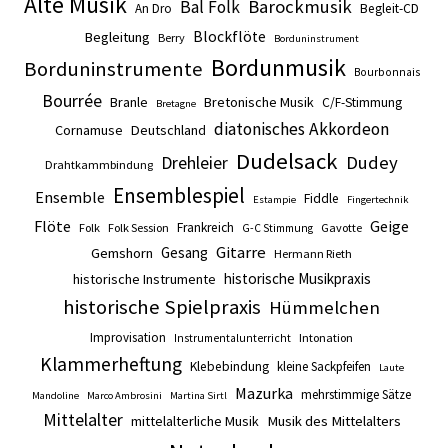
Alte Musik
Barockmusik
Bal Folk
An Dro
Begleit-CD
Blockflöte
Begleitung
Berry
Borduninstrument
Bordunmusik
Borduninstrumente
Bourbonnais
Bourrée
Branle
Bretonische Musik
C/F-Stimmung
Bretagne
diatonisches Akkordeon
Cornamuse
Deutschland
Dudelsack
Drehleier
Dudey
Drahtkammbindung
Ensemblespiel
Ensemble
Fiddle
Estampie
Fingertechnik
Flöte
Geige
Frankreich
Folk
Folk Session
Gavotte
G-C Stimmung
Gitarre
Gesang
Gemshorn
Hermann Rieth
historische Musikpraxis
historische Instrumente
historische Spielpraxis
Hümmelchen
Improvisation
Intonation
Instrumentalunterricht
Klammerheftung
Klebebindung
kleine Sackpfeifen
Laute
Mazurka
mehrstimmige Sätze
Mandoline
Marco Ambrosini
Martina Sirtl
Mittelalter
mittelalterliche Musik
Musik des Mittelalters