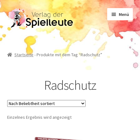
Zur
Zum
Menü
Navigation
Inhalt
springen
springen
Noten
Startseite
-
Produkte mit dem Tag “Radschutz”
Lehrwerk
Radschutz
Sachliteratur
Geschichten
Einzelnes Ergebnis wird angezeigt