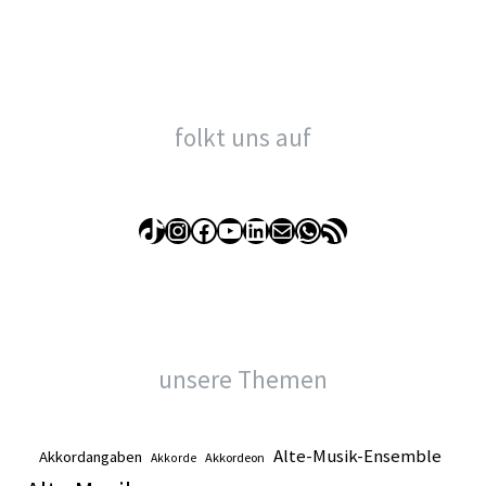
folkt uns auf
TikTok
Instagram
Facebook
YouTube
LinkedIn
E-Mail
WhatsApp
RSS-Feed
unsere Themen
Alte-Musik-Ensemble
Akkordangaben
Akkordeon
Akkorde