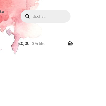
Produkte
to
suchen
€
0,00
0 Artikel