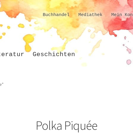
Buchhandel
Mediathek
Mein Kon
teratur
Geschichten
e”
Polka Piquée