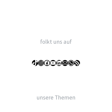
folkt uns auf
TikTok
Instagram
Facebook
YouTube
LinkedIn
E-Mail
WhatsApp
RSS-Feed
unsere Themen