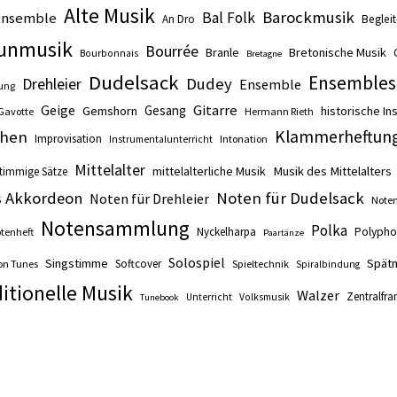
Alte Musik
Barockmusik
Ensemble
Bal Folk
An Dro
Beglei
unmusik
Bourrée
Branle
Bretonische Musik
Bourbonnais
Bretagne
Dudelsack
Ensembles
Drehleier
Dudey
Ensemble
ung
Gitarre
Geige
Gesang
Gemshorn
historische I
Gavotte
Hermann Rieth
Klammerheftun
hen
Improvisation
Intonation
Instrumentalunterricht
Mittelalter
mittelalterliche Musik
Musik des Mittelalters
timmige Sätze
s Akkordeon
Noten für Dudelsack
Noten für Drehleier
Noten
Notensammlung
Polka
Nyckelharpa
Polypho
tenheft
Paartänze
Solospiel
Singstimme
Spätm
Softcover
on Tunes
Spieltechnik
Spiralbindung
itionelle Musik
Walzer
Zentralfra
Unterricht
Volksmusik
Tunebook