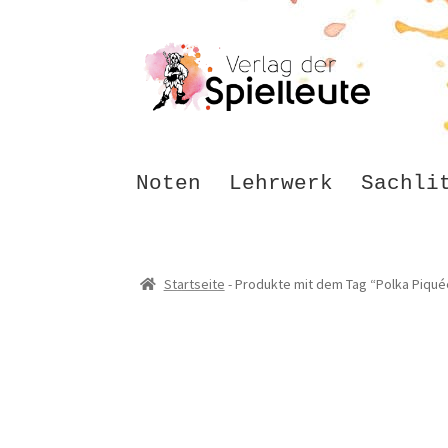
Zur
Zum
Navigation
Inhalt
springen
springen
Noten
Lehrwerk
Sachli
Startseite
-
Produkte mit dem Tag “Polka Piqué