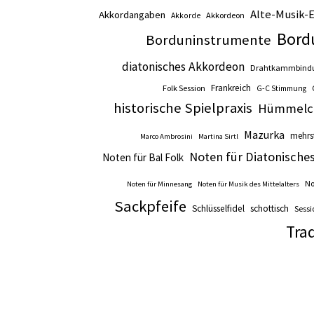
Alte-Musik-
Akkordangaben
Akkordeon
Akkorde
Bord
Borduninstrumente
diatonisches Akkordeon
Drahtkammbind
Frankreich
Folk Session
G-C Stimmung
historische Spielpraxis
Hümmelc
Mazurka
mehrs
Marco Ambrosini
Martina Sirtl
Noten für Diatonische
Noten für Bal Folk
No
Noten für Minnesang
Noten für Musik des Mittelalters
Sackpfeife
Schlüsselfidel
schottisch
Sessi
Trad