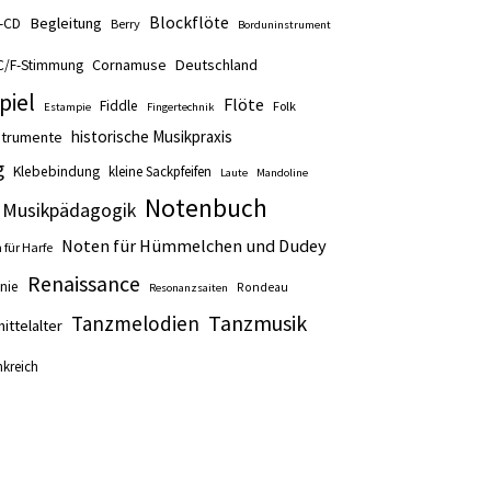
Blockflöte
Begleitung
t-CD
Berry
Borduninstrument
Cornamuse
Deutschland
C/F-Stimmung
piel
Flöte
Fiddle
Folk
Estampie
Fingertechnik
historische Musikpraxis
nstrumente
g
Klebebindung
kleine Sackpfeifen
Laute
Mandoline
Notenbuch
Musikpädagogik
Noten für Hümmelchen und Dudey
 für Harfe
Renaissance
nie
Rondeau
Resonanzsaiten
Tanzmusik
Tanzmelodien
ittelalter
nkreich