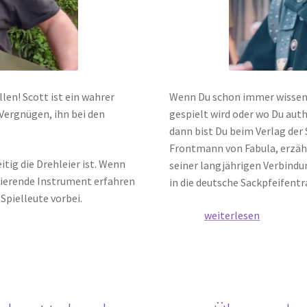
len! Scott ist ein wahrer
Wenn Du schon immer wissen w
 Vergnügen, ihn bei den
gespielt wird oder wo Du aut
dann bist Du beim Verlag der 
Frontmann von Fabula, erzähl
itig die Drehleier ist. Wenn
seiner langjährigen Verbindu
inierende Instrument erfahren
in die deutsche Sackpfeifentr
Spielleute vorbei.
Lerne
weiterlesen
mittelalterliche
Sackpfeife
mit
Brian
Haase