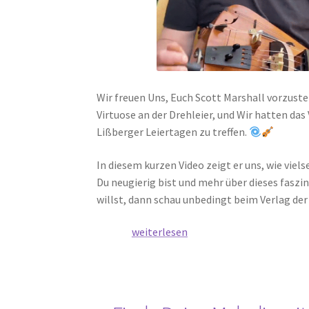
Wir freuen Uns, Euch Scott Marshall vorzustel
Virtuose an der Drehleier, und Wir hatten das
Lißberger Leiertagen zu treffen.
In diesem kurzen Video zeigt er uns, wie vielse
Du neugierig bist und mehr über dieses fasz
willst, dann schau unbedingt beim Verlag der 
Lerne
weiterlesen
Scott
Marshall
kennen
–