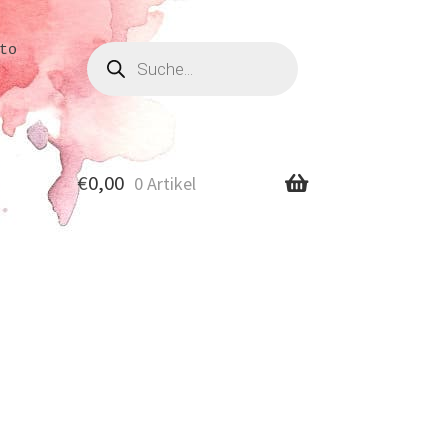
Produkte
to
suchen
€
0,00
0 Artikel