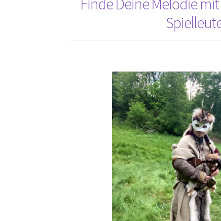
Finde Deine Melodie mit
Meister
Spielleut
der
Drehleier!