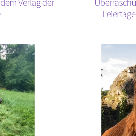
 dem Verlag der
Überraschu
von
e
Leiertage
Fabula