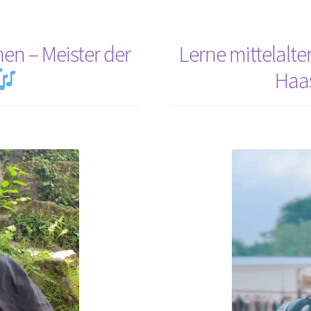
kennen
–
Meisterin
en – Meister der
Lerne mittelalte
der
Haa
Nyckelharpa