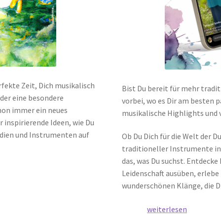
erfekte Zeit, Dich musikalisch
Bist Du bereit für mehr trad
oder eine besondere
vorbei, wo es Dir am besten p
chon immer ein neues
musikalische Highlights und 
r inspirierende Ideen, wie Du
odien und Instrumenten auf
Ob Du Dich für die Welt der 
traditioneller Instrumente i
das, was Du suchst. Entdecke
Leidenschaft ausüben, erlebe 
wunderschönen Klänge, die Di
Folkt
weiterlesen
uns