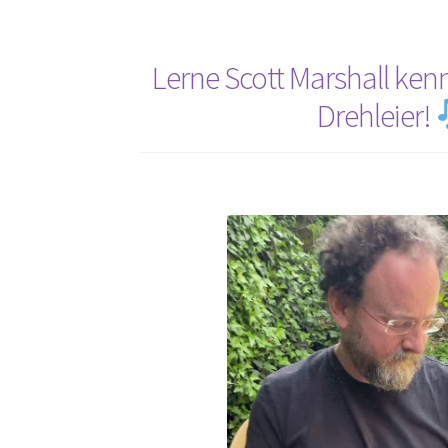
das
Rudolstadt
Festival:
Lerne Scott Marshall kenn
Zwischen
Drehleier!
Tradition
und
Aufbruch