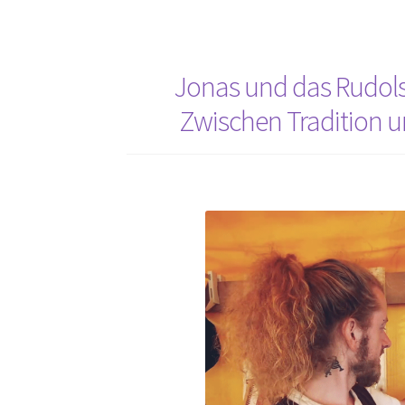
für
die
Liebsten
Jonas und das Rudolst
finden!
Zwischen Tradition 