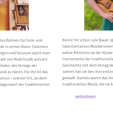
Kennt Ihr schon Jule Bauer (
ten Bühnen für Folk- und
talentiertesten Musikerinnen
nde in seinen Bann. Zwischen
wahre Meisterin an der Nycke
ungen und Sessions spürt man
Instrumente der traditionelle
stadt von Rudolstadt pulsiert.
Geschichte mit dem Verlag der
nhaber des Verlags der
Jahren hat sie hier ihre erst
sik zu hören. Für ihn ist das
gekauft. Damals waren das ihr
ration – und ein Ort, an dem
traditionellen Musik, die sie 
Gegenwart der traditionellen
Lerne
weiterlesen
Jule
Bauer