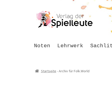
Zur
Zum
Navigation
Inhalt
springen
springen
Noten
Lehrwerk
Sachli
Startseite
-
Archiv für Folk.World