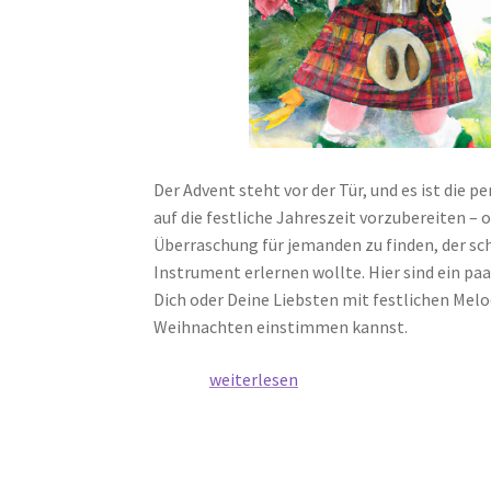
Der Advent steht vor der Tür, und es ist die p
auf die festliche Jahreszeit vorzubereiten – 
Überraschung für jemanden zu finden, der s
Instrument erlernen wollte. Hier sind ein paa
Dich oder Deine Liebsten mit festlichen Mel
Weihnachten einstimmen kannst.
Jetzt
weiterlesen
Weihnachtslieder
üben
oder
Lehrbücher