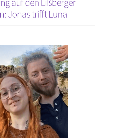
ng auf den Lißberger
n: Jonas trifft Luna