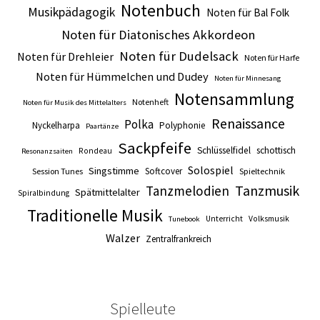
Notenbuch
Musikpädagogik
Noten für Bal Folk
Noten für Diatonisches Akkordeon
Noten für Dudelsack
Noten für Drehleier
Noten für Harfe
Noten für Hümmelchen und Dudey
Noten für Minnesang
Notensammlung
Notenheft
Noten für Musik des Mittelalters
Renaissance
Polka
Nyckelharpa
Polyphonie
Paartänze
Sackpfeife
Schlüsselfidel
schottisch
Rondeau
Resonanzsaiten
Solospiel
Singstimme
Softcover
Session Tunes
Spieltechnik
Tanzmusik
Tanzmelodien
Spätmittelalter
Spiralbindung
Traditionelle Musik
Unterricht
Volksmusik
Tunebook
Walzer
Zentralfrankreich
Spielleute