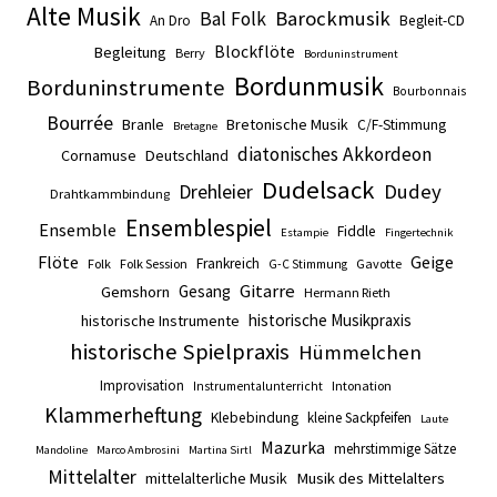
Alte Musik
Barockmusik
Bal Folk
An Dro
Begleit-CD
Blockflöte
Begleitung
Berry
Borduninstrument
Bordunmusik
Borduninstrumente
Bourbonnais
Bourrée
Branle
Bretonische Musik
C/F-Stimmung
Bretagne
diatonisches Akkordeon
Cornamuse
Deutschland
Dudelsack
Drehleier
Dudey
Drahtkammbindung
Ensemblespiel
Ensemble
Fiddle
Estampie
Fingertechnik
Flöte
Geige
Frankreich
Folk
Folk Session
Gavotte
G-C Stimmung
Gitarre
Gesang
Gemshorn
Hermann Rieth
historische Musikpraxis
historische Instrumente
historische Spielpraxis
Hümmelchen
Improvisation
Intonation
Instrumentalunterricht
Klammerheftung
Klebebindung
kleine Sackpfeifen
Laute
Mazurka
mehrstimmige Sätze
Mandoline
Marco Ambrosini
Martina Sirtl
Mittelalter
mittelalterliche Musik
Musik des Mittelalters