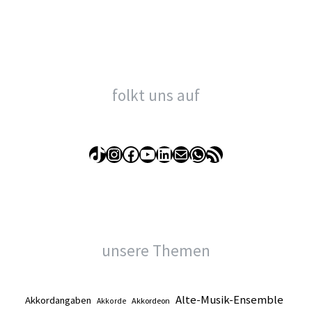
Alltag
folkt uns auf
TikTok
Instagram
Facebook
YouTube
LinkedIn
E-Mail
WhatsApp
RSS-Feed
unsere Themen
Alte-Musik-Ensemble
Akkordangaben
Akkordeon
Akkorde