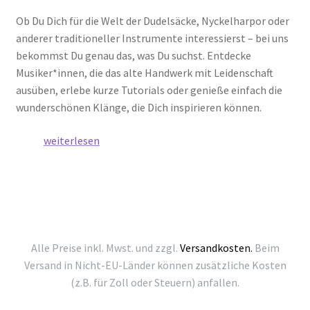
Ob Du Dich für die Welt der Dudelsäcke, Nyckelharpor oder
anderer traditioneller Instrumente interessierst – bei uns
bekommst Du genau das, was Du suchst. Entdecke
Musiker*innen, die das alte Handwerk mit Leidenschaft
ausüben, erlebe kurze Tutorials oder genieße einfach die
wunderschönen Klänge, die Dich inspirieren können.
Folkt
weiterlesen
uns
auf
Social
Media
–
Der
Alle Preise inkl. Mwst. und zzgl.
Versandkosten.
Beim
Verlag
Versand in Nicht-EU-Länder können zusätzliche Kosten
in
(z.B. für Zoll oder Steuern) anfallen.
Deinem