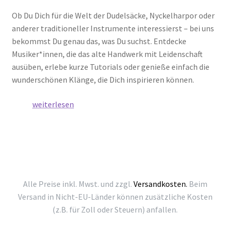
Ob Du Dich für die Welt der Dudelsäcke, Nyckelharpor oder
anderer traditioneller Instrumente interessierst – bei uns
bekommst Du genau das, was Du suchst. Entdecke
Musiker*innen, die das alte Handwerk mit Leidenschaft
ausüben, erlebe kurze Tutorials oder genieße einfach die
wunderschönen Klänge, die Dich inspirieren können.
Folkt
weiterlesen
uns
auf
Social
Media
–
Der
Alle Preise inkl. Mwst. und zzgl.
Versandkosten.
Beim
Verlag
Versand in Nicht-EU-Länder können zusätzliche Kosten
in
(z.B. für Zoll oder Steuern) anfallen.
Deinem