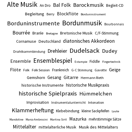
Alte Musik
Barockmusik
Bal Folk
An Dro
Begleit-CD
Blockflöte
Begleitung
Berry
Borduninstrument
Bordunmusik
Borduninstrumente
Bourbonnais
Bourrée
Branle
Bretonische Musik
C/F-Stimmung
Bretagne
diatonisches Akkordeon
Cornamuse
Deutschland
Dudelsack
Drehleier
Dudey
Drahtkammbindung
Ensemblespiel
Ensemble
Fiddle
Estampie
Fingertechnik
Flöte
Geige
Frankreich
Folk
Folk Session
Gavotte
G-C Stimmung
Gitarre
Gesang
Gemshorn
Hermann Rieth
historische Musikpraxis
historische Instrumente
historische Spielpraxis
Hümmelchen
Improvisation
Intonation
Instrumentalunterricht
Klammerheftung
Klebebindung
kleine Sackpfeifen
Laute
Mazurka
mehrstimmige Sätze
Mandoline
Marco Ambrosini
Martina Sirtl
Mittelalter
mittelalterliche Musik
Musik des Mittelalters