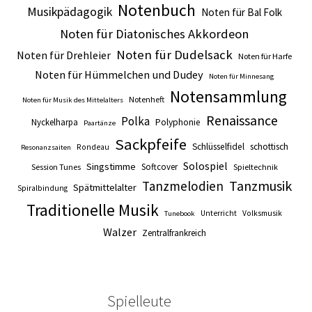
Notenbuch
Musikpädagogik
Noten für Bal Folk
Noten für Diatonisches Akkordeon
Noten für Dudelsack
Noten für Drehleier
Noten für Harfe
Noten für Hümmelchen und Dudey
Noten für Minnesang
Notensammlung
Notenheft
Noten für Musik des Mittelalters
Renaissance
Polka
Nyckelharpa
Polyphonie
Paartänze
Sackpfeife
Schlüsselfidel
schottisch
Rondeau
Resonanzsaiten
Solospiel
Singstimme
Softcover
Session Tunes
Spieltechnik
Tanzmusik
Tanzmelodien
Spätmittelalter
Spiralbindung
Traditionelle Musik
Unterricht
Volksmusik
Tunebook
Walzer
Zentralfrankreich
Spielleute