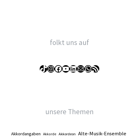
Alltag
folkt uns auf
TikTok
Instagram
Facebook
YouTube
LinkedIn
E-Mail
WhatsApp
RSS-Feed
unsere Themen
Alte-Musik-Ensemble
Akkordangaben
Akkordeon
Akkorde