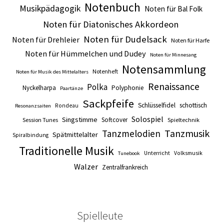
Notenbuch
Musikpädagogik
Noten für Bal Folk
Noten für Diatonisches Akkordeon
Noten für Dudelsack
Noten für Drehleier
Noten für Harfe
Noten für Hümmelchen und Dudey
Noten für Minnesang
Notensammlung
Notenheft
Noten für Musik des Mittelalters
Renaissance
Polka
Nyckelharpa
Polyphonie
Paartänze
Sackpfeife
Schlüsselfidel
schottisch
Rondeau
Resonanzsaiten
Solospiel
Singstimme
Softcover
Session Tunes
Spieltechnik
Tanzmusik
Tanzmelodien
Spätmittelalter
Spiralbindung
Traditionelle Musik
Unterricht
Volksmusik
Tunebook
Walzer
Zentralfrankreich
Spielleute