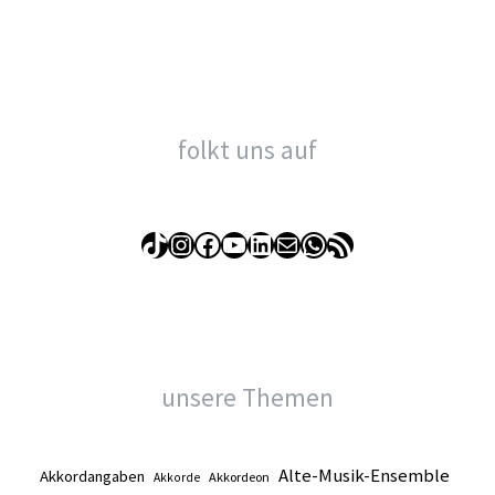
folkt uns auf
TikTok
Instagram
Facebook
YouTube
LinkedIn
E-Mail
WhatsApp
RSS-Feed
unsere Themen
Alte-Musik-Ensemble
Akkordangaben
Akkordeon
Akkorde