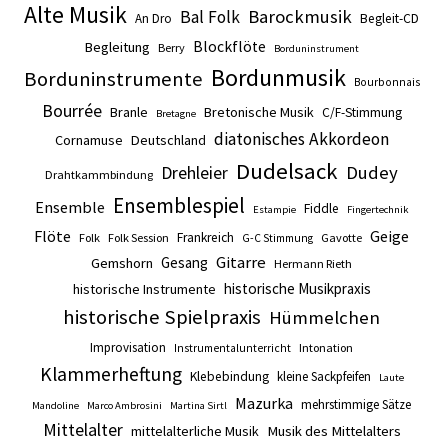
Alte Musik
Barockmusik
Bal Folk
An Dro
Begleit-CD
Blockflöte
Begleitung
Berry
Borduninstrument
Bordunmusik
Borduninstrumente
Bourbonnais
Bourrée
Branle
Bretonische Musik
C/F-Stimmung
Bretagne
diatonisches Akkordeon
Cornamuse
Deutschland
Dudelsack
Drehleier
Dudey
Drahtkammbindung
Ensemblespiel
Ensemble
Fiddle
Estampie
Fingertechnik
Flöte
Geige
Frankreich
Folk
Folk Session
Gavotte
G-C Stimmung
Gitarre
Gesang
Gemshorn
Hermann Rieth
historische Musikpraxis
historische Instrumente
historische Spielpraxis
Hümmelchen
Improvisation
Intonation
Instrumentalunterricht
Klammerheftung
Klebebindung
kleine Sackpfeifen
Laute
Mazurka
mehrstimmige Sätze
Mandoline
Marco Ambrosini
Martina Sirtl
Mittelalter
mittelalterliche Musik
Musik des Mittelalters