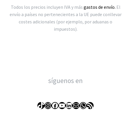
Todos los precios incluyen IVA y más
gastos de envío.
El
envío a países no pertenecientes a la UE puede conllevar
costes adicionales (por ejemplo, por aduanas o
impuestos).
síguenos en
TikTok
Instagram
Facebook
YouTube
LinkedIn
Correo electrónico
WhatsApp
Feed RSS