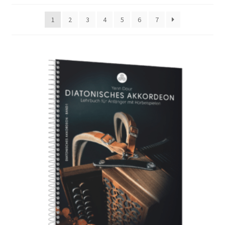
popularidad
1
2
3
4
5
6
7