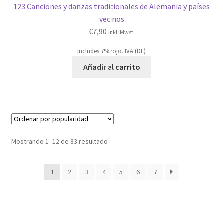
123 Canciones y danzas tradicionales de Alemania y países
vecinos
€
7,90
inkl. Mwst.
Includes 7% rojo. IVA (DE)
Añadir al carrito
Ordenado
Mostrando 1–12 de 83 resultado
por
popularidad
1
2
3
4
5
6
7