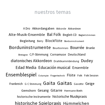
nuestros temas
Akkordangaben
A Dro
Akkordeon
Akkorde
Alte-Musik-Ensemble
Bal Folk
Begleit-CD
Begleitstimmen
Blockflöte
Begleitung
Berry
Borduninstrument
Borduninstrumente
Bourrée
Branle
Bourbonnais
Cornamuse
Deutschland
C/F-Stimmung
Bretagne
Dudey
diatonisches Akkordeon
Drahtkammbindung
Edad Media
Educación musical
Ensemble
Ensemblespiel
Flöte
Folk
Folk Session
Estampie
Fingertechnik
Gaita
Gaitas
Geige
Frankreich
Gavotte
G-C Stimmung
Gitarre
Gesang
Gemshorn
Hermann Rieth
historische Musikpraxis
historische Instrumente
historische Spielpraxis
Hümmelchen