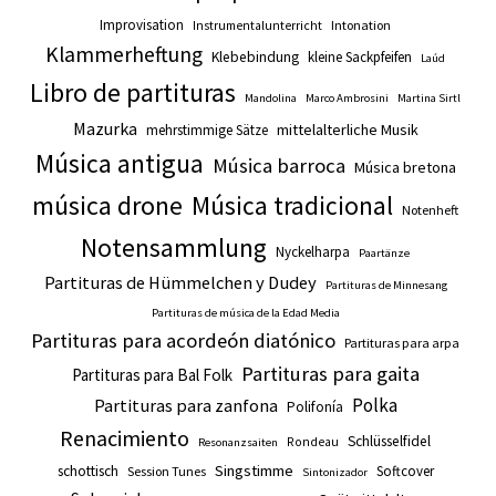
Improvisation
Intonation
Instrumentalunterricht
Klammerheftung
Klebebindung
kleine Sackpfeifen
Laúd
Libro de partituras
Mandolina
Marco Ambrosini
Martina Sirtl
Mazurka
mittelalterliche Musik
mehrstimmige Sätze
Música antigua
Música barroca
Música bretona
música drone
Música tradicional
Notenheft
Notensammlung
Nyckelharpa
Paartänze
Partituras de Hümmelchen y Dudey
Partituras de Minnesang
Partituras de música de la Edad Media
Partituras para acordeón diatónico
Partituras para arpa
Partituras para gaita
Partituras para Bal Folk
Polka
Partituras para zanfona
Polifonía
Renacimiento
Schlüsselfidel
Rondeau
Resonanzsaiten
Singstimme
schottisch
Softcover
Session Tunes
Sintonizador