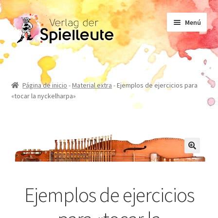
Ir
Ir
Menú
a
al
la
contenido
navegación
Partituras
Página de inicio
-
Material extra
-
Ejemplos de ejercicios para
«tocar la nyckelharpa»
Libro de texto
No ficción
Novelas
Ejemplos de ejercicios