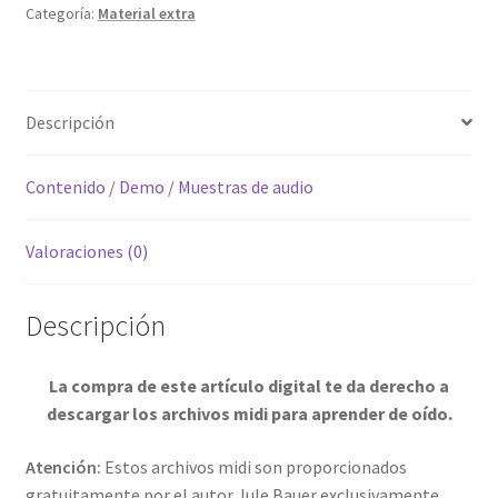
Categoría:
Material extra
la
nyckelharpa"
[Digital]
cantidad
Descripción
Contenido / Demo / Muestras de audio
Valoraciones (0)
Descripción
La compra de este artículo digital te da derecho a
descargar los archivos midi para aprender de oído.
Atención:
Estos archivos midi son proporcionados
gratuitamente por el autor Jule Bauer exclusivamente