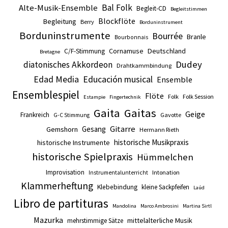
Alte-Musik-Ensemble
Bal Folk
Begleit-CD
Begleitstimmen
Blockflöte
Begleitung
Berry
Borduninstrument
Borduninstrumente
Bourrée
Branle
Bourbonnais
Cornamuse
Deutschland
C/F-Stimmung
Bretagne
Dudey
diatonisches Akkordeon
Drahtkammbindung
Edad Media
Educación musical
Ensemble
Ensemblespiel
Flöte
Folk
Folk Session
Estampie
Fingertechnik
Gaita
Gaitas
Geige
Frankreich
Gavotte
G-C Stimmung
Gitarre
Gesang
Gemshorn
Hermann Rieth
historische Musikpraxis
historische Instrumente
historische Spielpraxis
Hümmelchen
Improvisation
Intonation
Instrumentalunterricht
Klammerheftung
Klebebindung
kleine Sackpfeifen
Laúd
Libro de partituras
Mandolina
Marco Ambrosini
Martina Sirtl
Mazurka
mittelalterliche Musik
mehrstimmige Sätze