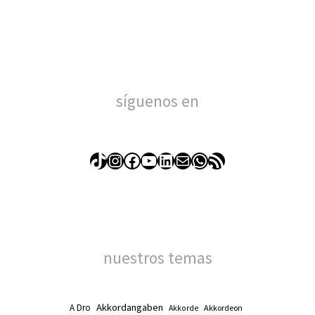
síguenos en
TikTok
Instagram
Facebook
YouTube
LinkedIn
Correo electrónico
WhatsApp
Feed RSS
nuestros temas
Akkordangaben
A Dro
Akkordeon
Akkorde