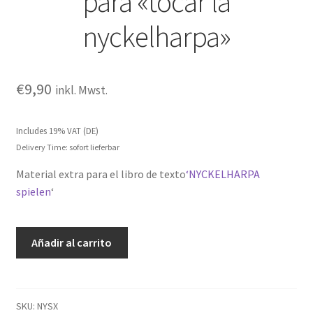
para «tocar la
nyckelharpa»
€
9,90
inkl. Mwst.
Includes 19% VAT (DE)
Delivery Time: sofort lieferbar
Material extra para el libro de texto
‘NYCKELHARPA
spielen
‘
Ejemplos
Añadir al carrito
de
ejercicios
para
"tocar
SKU:
NYSX