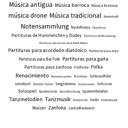
Música antigua
Música barroca
Música bretona
música drone
Música tradicional
Notenheft
Notensammlung
Nyckelharpa
Paartänze
Partituras de Hümmelchen y Dudey
Partituras de Minnesang
Partituras de música de la Edad Media
Partituras para acordeón diatónico
Partituras para arpa
Partituras para gaita
Partituras para Bal Folk
Polka
Partituras para zanfona
Polifonía
Renacimiento
Schlüsselfidel
Rondeau
Resonanzsaiten
Singstimme
schottisch
Softcover
Session Tunes
Sintonizador
Solospiel
Spätmittelalter
Spieltechnik
Spiralbindung
Tanzmusik
Tanzmelodien
Violín
Unterricht
Volksmusik
Zanfona
Walzer
Zentralfrankreich