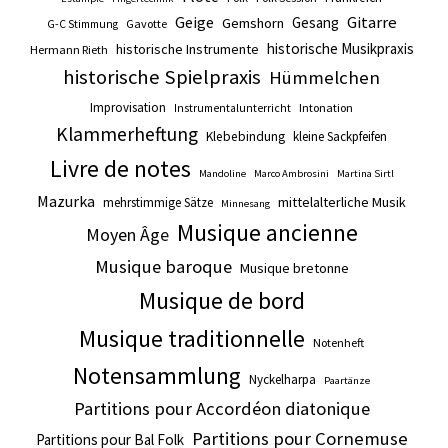
Gitarre
Geige
Gesang
Gemshorn
Gavotte
G-C Stimmung
historische Musikpraxis
historische Instrumente
Hermann Rieth
historische Spielpraxis
Hümmelchen
Improvisation
Intonation
Instrumentalunterricht
Klammerheftung
Klebebindung
kleine Sackpfeifen
Livre de notes
Mandoline
Marco Ambrosini
Martina Sirtl
Mazurka
mittelalterliche Musik
mehrstimmige Sätze
Minnesang
Musique ancienne
Moyen Âge
Musique baroque
Musique bretonne
Musique de bord
Musique traditionnelle
Notenheft
Notensammlung
Nyckelharpa
Paartänze
Partitions pour Accordéon diatonique
Partitions pour Cornemuse
Partitions pour Bal Folk