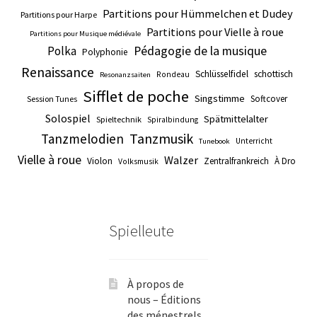
Partitions pour Hümmelchen et Dudey
Partitions pour Harpe
Partitions pour Vielle à roue
Partitions pour Musique médiévale
Pédagogie de la musique
Polka
Polyphonie
Renaissance
Schlüsselfidel
schottisch
Rondeau
Resonanzsaiten
Sifflet de poche
Singstimme
Softcover
Session Tunes
Solospiel
Spätmittelalter
Spieltechnik
Spiralbindung
Tanzmusik
Tanzmelodien
Unterricht
Tunebook
Vielle à roue
Walzer
Violon
Zentralfrankreich
À Dro
Volksmusik
Spielleute
À propos de
nous – Éditions
des ménestrels