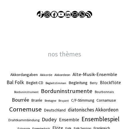
TikTok
Instagram
Facebook
YouTube
LinkedIn
E-mail
WhatsApp
Flux RSS
nos thèmes
Alte-Musik-Ensemble
Akkordangaben
Akkordeon
Akkorde
Bal Folk
Blockflöte
Begleitung
Begleit-CD
Berry
Begleitstimmen
Borduninstrumente
Bourbonnais
Borduninstrument
Bourrée
Branle
Cornamuse
C/F-Stimmung
Bretagne
Bruyant
Cornemuse
diatonisches Akkordeon
Deutschland
Ensemblespiel
Dudey
Ensemble
Drahtkammbindung
Flöte
Frankreich
Folk
Folk Session
Estampie
Fingertechnik