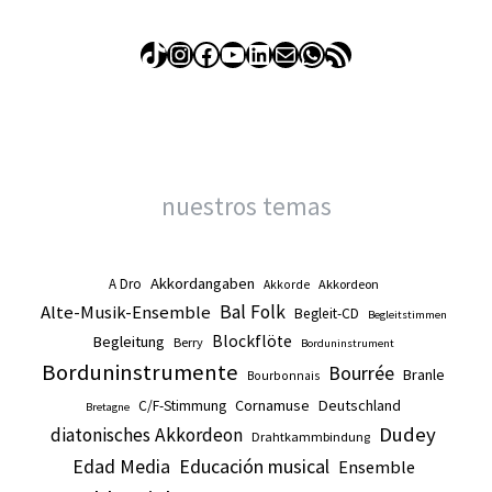
TikTok
Instagram
Facebook
YouTube
LinkedIn
Correo electrónico
WhatsApp
Feed RSS
nuestros temas
Akkordangaben
A Dro
Akkordeon
Akkorde
Alte-Musik-Ensemble
Bal Folk
Begleit-CD
Begleitstimmen
Blockflöte
Begleitung
Berry
Borduninstrument
Borduninstrumente
Bourrée
Branle
Bourbonnais
Cornamuse
Deutschland
C/F-Stimmung
Bretagne
Dudey
diatonisches Akkordeon
Drahtkammbindung
Edad Media
Educación musical
Ensemble