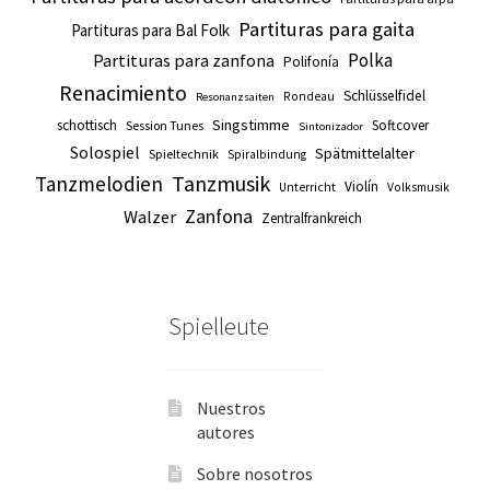
Partituras para gaita
Partituras para Bal Folk
Polka
Partituras para zanfona
Polifonía
Renacimiento
Schlüsselfidel
Rondeau
Resonanzsaiten
Singstimme
schottisch
Softcover
Session Tunes
Sintonizador
Solospiel
Spätmittelalter
Spieltechnik
Spiralbindung
Tanzmusik
Tanzmelodien
Violín
Unterricht
Volksmusik
Zanfona
Walzer
Zentralfrankreich
Spielleute
Nuestros
autores
Sobre nosotros