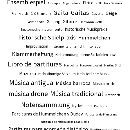
Ensemblespiel
Flöte
Folk
Folk Session
Estampie
Fingertechnik
Gaita
Gaitas
Geige
Frankreich
Gavotte
G-C Stimmung
Gitarre
Gesang
Gemshorn
Hermann Rieth
historische Musikpraxis
historische Instrumente
historische Spielpraxis
Hümmelchen
Improvisation
Intonation
Instrumentalunterricht
Klammerheftung
Klebebindung
kleine Sackpfeifen
Laúd
Libro de partituras
Mandolina
Marco Ambrosini
Martina Sirtl
Mazurka
mittelalterliche Musik
mehrstimmige Sätze
Música antigua
Música barroca
Música bretona
música drone
Música tradicional
Notenheft
Notensammlung
Nyckelharpa
Paartänze
Partituras de Hümmelchen y Dudey
Partituras de Minnesang
Partituras de música de la Edad Media
Partituras para acordeón diatónico
Partituras para arpa