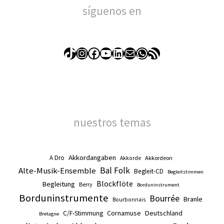
síguenos en
TikTok
Instagram
Facebook
YouTube
LinkedIn
Correo electrónico
WhatsApp
Feed RSS
nuestros temas
Akkordangaben
A Dro
Akkordeon
Akkorde
Alte-Musik-Ensemble
Bal Folk
Begleit-CD
Begleitstimmen
Blockflöte
Begleitung
Berry
Borduninstrument
Borduninstrumente
Bourrée
Branle
Bourbonnais
Cornamuse
Deutschland
C/F-Stimmung
Bretagne