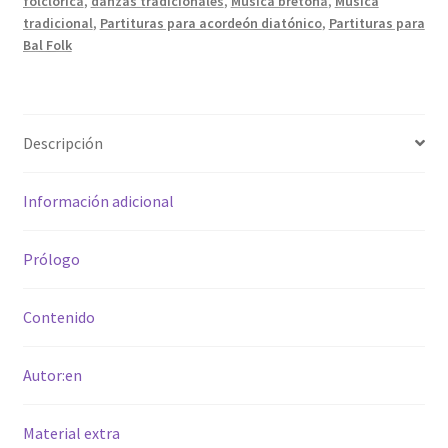
folclórica
,
danzas tradicionales
,
Música bretona
,
Música
tradicional
,
Partituras para acordeón diatónico
,
Partituras para
Bal Folk
Descripción
Información adicional
Prólogo
Contenido
Autor:en
Material extra