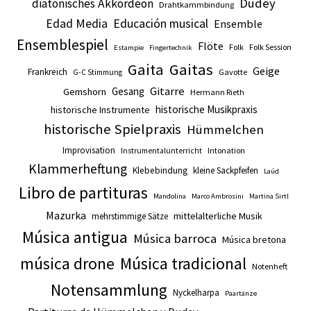
Dudey
diatonisches Akkordeon
Drahtkammbindung
Edad Media
Educación musical
Ensemble
Ensemblespiel
Flöte
Folk
Folk Session
Estampie
Fingertechnik
Gaita
Gaitas
Geige
Frankreich
Gavotte
G-C Stimmung
Gitarre
Gesang
Gemshorn
Hermann Rieth
historische Musikpraxis
historische Instrumente
historische Spielpraxis
Hümmelchen
Improvisation
Intonation
Instrumentalunterricht
Klammerheftung
Klebebindung
kleine Sackpfeifen
Laúd
Libro de partituras
Mandolina
Marco Ambrosini
Martina Sirtl
Mazurka
mittelalterliche Musik
mehrstimmige Sätze
Música antigua
Música barroca
Música bretona
música drone
Música tradicional
Notenheft
Notensammlung
Nyckelharpa
Paartänze