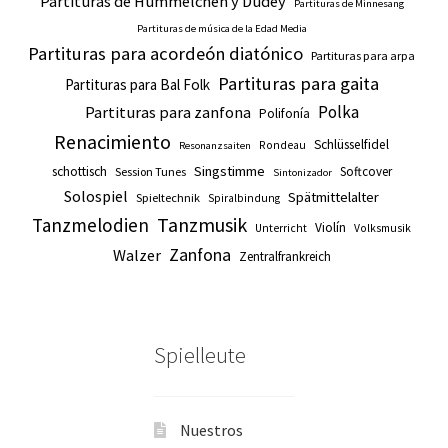
Partituras de Hümmelchen y Dudey
Partituras de Minnesang
Partituras de música de la Edad Media
Partituras para acordeón diatónico
Partituras para arpa
Partituras para gaita
Partituras para Bal Folk
Polka
Partituras para zanfona
Polifonía
Renacimiento
Schlüsselfidel
Rondeau
Resonanzsaiten
Singstimme
schottisch
Softcover
Session Tunes
Sintonizador
Solospiel
Spätmittelalter
Spieltechnik
Spiralbindung
Tanzmusik
Tanzmelodien
Violín
Unterricht
Volksmusik
Zanfona
Walzer
Zentralfrankreich
Spielleute
Nuestros