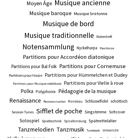
Musique ancienne
Moyen Âge
Musique baroque
Musique bretonne
Musique de bord
Musique traditionnelle
Notenheft
Notensammlung
Nyckelharpa
Paartänze
Partitions pour Accordéon diatonique
Partitions pour Cornemuse
Partitions pour Bal Folk
Partitions pour Hümmelchen et Dudey
Partitions pour Harpe
Partitions pour Vielle à roue
Partitions pour Musique médiévale
Pédagogie de la musique
Polka
Polyphonie
Renaissance
Schlüsselfidel
schottisch
Rondeau
Resonanzsaiten
Sifflet de poche
Singstimme
Softcover
Session Tunes
Solospiel
Spätmittelalter
Spieltechnik
Spiralbindung
Tanzmusik
Tanzmelodien
Unterricht
Tunebook