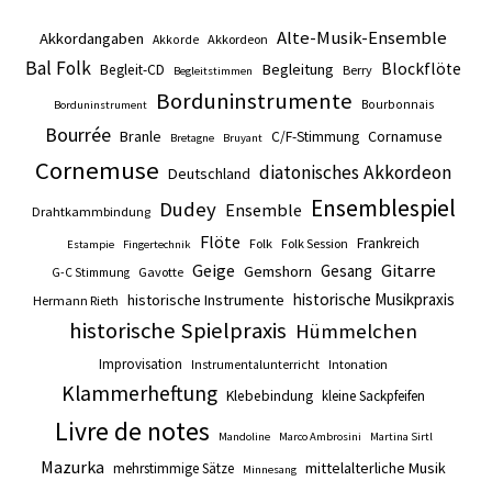
Alte-Musik-Ensemble
Akkordangaben
Akkordeon
Akkorde
Bal Folk
Blockflöte
Begleitung
Begleit-CD
Berry
Begleitstimmen
Borduninstrumente
Bourbonnais
Borduninstrument
Bourrée
Branle
Cornamuse
C/F-Stimmung
Bretagne
Bruyant
Cornemuse
diatonisches Akkordeon
Deutschland
Ensemblespiel
Dudey
Ensemble
Drahtkammbindung
Flöte
Frankreich
Folk
Folk Session
Estampie
Fingertechnik
Gitarre
Geige
Gesang
Gemshorn
Gavotte
G-C Stimmung
historische Musikpraxis
historische Instrumente
Hermann Rieth
historische Spielpraxis
Hümmelchen
Improvisation
Intonation
Instrumentalunterricht
Klammerheftung
Klebebindung
kleine Sackpfeifen
Livre de notes
Mandoline
Marco Ambrosini
Martina Sirtl
Mazurka
mittelalterliche Musik
mehrstimmige Sätze
Minnesang