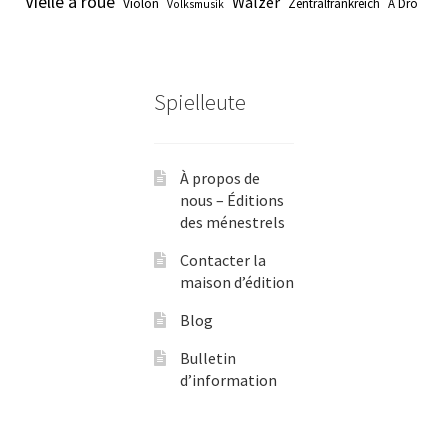
Vielle à roue
Walzer
Violon
Zentralfrankreich
À Dro
Volksmusik
Spielleute
À propos de
nous – Éditions
des ménestrels
Contacter la
maison d’édition
Blog
Bulletin
d’information