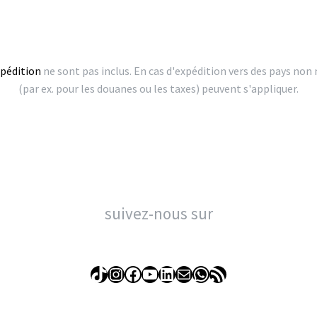
xpédition
ne sont pas inclus. En cas d'expédition vers des pays no
(par ex. pour les douanes ou les taxes) peuvent s'appliquer.
suivez-nous sur
TikTok
Instagram
Facebook
YouTube
LinkedIn
E-mail
WhatsApp
Flux RSS