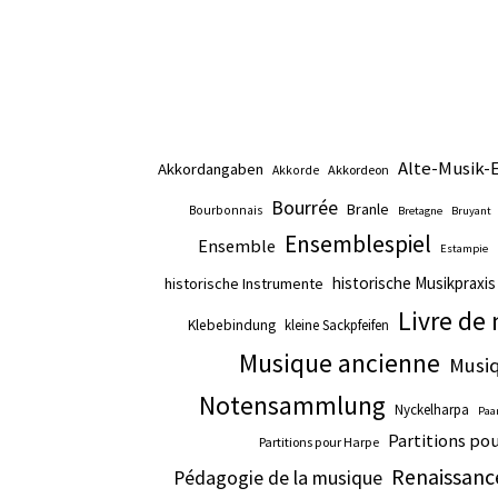
Alte-Musik-
Akkordangaben
Akkordeon
Akkorde
Bourrée
Branle
Bourbonnais
Bretagne
Bruyant
Ensemblespiel
Ensemble
Estampie
historische Musikpraxis
historische Instrumente
Livre de
Klebebindung
kleine Sackpfeifen
Musique ancienne
Musi
Notensammlung
Nyckelharpa
Paa
Partitions p
Partitions pour Harpe
Renaissanc
Pédagogie de la musique