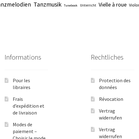
Tanzmusik
anzmelodien
Vielle à roue
Violo
Unterricht
Tunebook
Informations
Rechtliches
Pour les
Protection des
libraires
données
Frais
Révocation
d’expédition et
Vertrag
de livraison
widerrufen
Modes de
Vertrag
paiement –
widerrufen
Choisir le mode