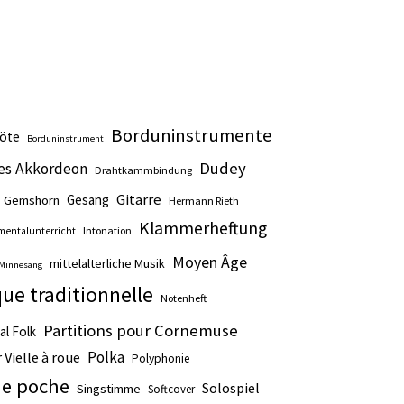
Borduninstrumente
öte
Borduninstrument
Dudey
hes Akkordeon
Drahtkammbindung
Gitarre
Gesang
Gemshorn
Hermann Rieth
Klammerheftung
Intonation
mentalunterricht
Moyen Âge
mittelalterliche Musik
Minnesang
ue traditionnelle
Notenheft
Partitions pour Cornemuse
al Folk
Polka
 Vielle à roue
Polyphonie
 de poche
Solospiel
Singstimme
Softcover