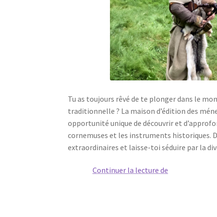
Tu as toujours rêvé de te plonger dans le mo
traditionnelle ? La maison d’édition des méne
opportunité unique de découvrir et d’approfon
cornemuses et les instruments historiques. 
extraordinaires et laisse-toi séduire par la di
Trouve
Continuer la lecture de
ta
mélodie
avec