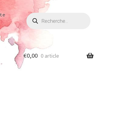
Recherche
te
de
produits
€
0,00
0 article