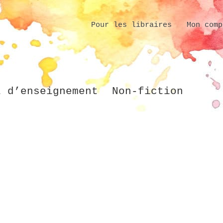
Pour les libraires
Mon comp
l d’enseignement
Non-fiction