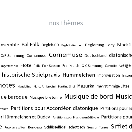
nos thèmes
Ensemble
Bal Folk
Blockfl
Begleitung
Begleit-CD
Berry
Begleitstimmen
Cornemuse
diatonisc
Cornamuse
Deutschland
C/F-Stimmung
Flöte
Geige
Frankreich
Folk
Folk Session
Gavotte
G-C Stimmung
Fingertechnik
historische Spielpraxis
Hümmelchen
Improvisation
Instru
 notes
Mazurka
mehrstimmige Sätze
Mandoline
Marco Ambrosini
Martina Sirtl
Musique de bord
Musiq
que baroque
Musique bretonne
Partitions pour Accordéon diatonique
Partitions pour B
rtänze
our Hümmelchen et Dudey
Partitions pour
Partitions pour Musique médiévale
Sifflet
e
Schlüsselfidel
schottisch
Session Tunes
Rondeau
Resonanzsaiten