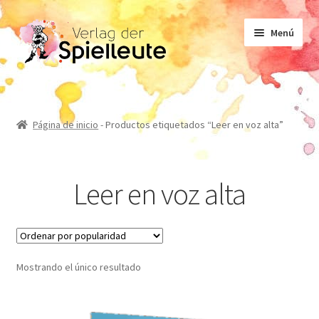
Ir
Ir
Menú
a
al
la
contenido
navegación
Partituras
Página de inicio
-
Productos etiquetados “Leer en voz alta”
Libro de texto
Leer en voz alta
No ficción
Novelas
Mostrando el único resultado