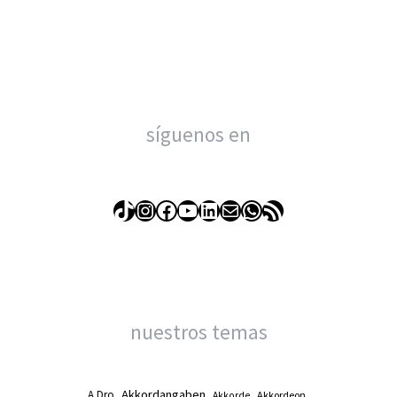
síguenos en
TikTok
Instagram
Facebook
YouTube
LinkedIn
Correo electrónico
WhatsApp
Feed RSS
nuestros temas
Akkordangaben
A Dro
Akkordeon
Akkorde