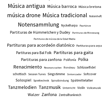
Música antigua
Música barroca
Música bretona
música drone
Música tradicional
Notenheft
Notensammlung
Nyckelharpa
Paartänze
Partituras de Hümmelchen y Dudey
Partituras de Minnesang
Partituras de música de la Edad Media
Partituras para acordeón diatónico
Partituras para arpa
Partituras para gaita
Partituras para Bal Folk
Polka
Partituras para zanfona
Polifonía
Renacimiento
Schlüsselfidel
Rondeau
Resonanzsaiten
Singstimme
schottisch
Softcover
Session Tunes
Sintonizador
Solospiel
Spätmittelalter
Spieltechnik
Spiralbindung
Tanzmusik
Tanzmelodien
Violín
Unterricht
Volksmusik
Zanfona
Walzer
Zentralfrankreich