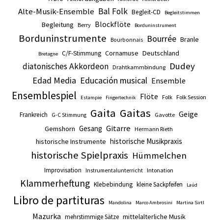
Alte-Musik-Ensemble
Bal Folk
Begleit-CD
Begleitstimmen
Blockflöte
Begleitung
Berry
Borduninstrument
Borduninstrumente
Bourrée
Branle
Bourbonnais
Cornamuse
Deutschland
C/F-Stimmung
Bretagne
Dudey
diatonisches Akkordeon
Drahtkammbindung
Edad Media
Educación musical
Ensemble
Ensemblespiel
Flöte
Folk
Folk Session
Estampie
Fingertechnik
Gaita
Gaitas
Geige
Frankreich
Gavotte
G-C Stimmung
Gitarre
Gesang
Gemshorn
Hermann Rieth
historische Musikpraxis
historische Instrumente
historische Spielpraxis
Hümmelchen
Improvisation
Intonation
Instrumentalunterricht
Klammerheftung
Klebebindung
kleine Sackpfeifen
Laúd
Libro de partituras
Mandolina
Marco Ambrosini
Martina Sirtl
Mazurka
mittelalterliche Musik
mehrstimmige Sätze